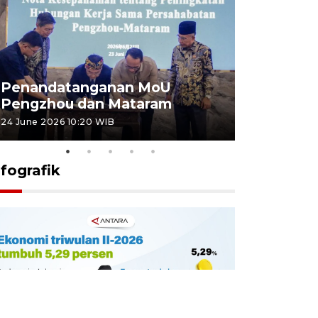
Penandatanganan MoU
Penanda
Pengzhou dan Mataram
Pengzhou
24 June 2026 10:20 WIB
23 June 2026 
nfografik