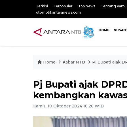
Terkini
Terpopuler
Top News
Tentang Kami
otomotif.antaranews.com
HOME
NUSAN
Home
Kabar NTB
Pj Bupati ajak 
Pj Bupati ajak DP
kembangkan kawasa
Kamis, 10 Oktober 2024 18:26 WIB