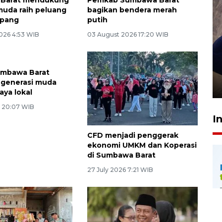
muda raih peluang
bagikan bendera merah
epang
putih
026 4:53 WIB
03 August 2026 17:20 WIB
Sidang putusan terdakwa
pembunuhan Brigadir Nurhadi
mbawa Barat
 generasi muda
10 March 2026 12:55 WIB
aya lokal
6 20:07 WIB
I
CFD menjadi penggerak
ekonomi UMKM dan Koperasi
di Sumbawa Barat
27 July 2026 7:21 WIB