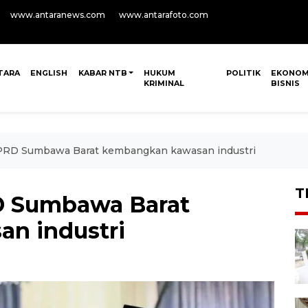
www.antaranews.com
www.antarafoto.com
TARA
ENGLISH
KABAR NTB
HUKUM
POLITIK
EKONOM
KRIMINAL
BISNIS
DPRD Sumbawa Barat kembangkan kawasan industri
T
RD Sumbawa Barat
n industri