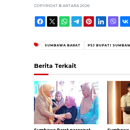
COPYRIGHT ©
ANTARA
2026
SUMBAWA BARAT
PSJ BUPATI SUMBA
Berita Terkait
Sumbawa Barat percepat
Sumbawa 