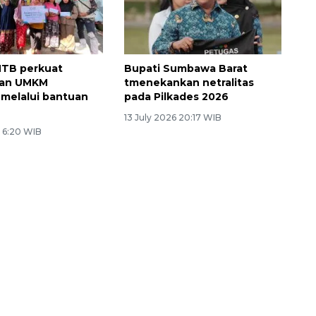
NTB perkuat
Bupati Sumbawa Barat
ian UMKM
tmenekankan netralitas
melalui bantuan
pada Pilkades 2026
13 July 2026 20:17 WIB
6 6:20 WIB
Memberantas kejahatan
jalanan Jakarta