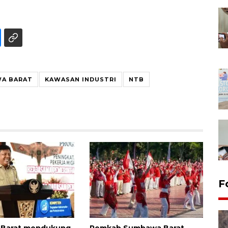
WA BARAT
KAWASAN INDUSTRI
NTB
F
Barat mendukung
Pemkab Sumbawa Barat