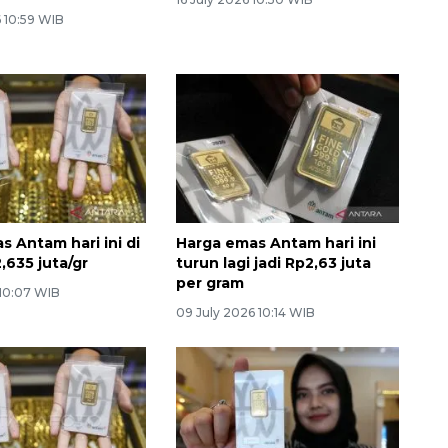
 10:59 WIB
s Antam hari ini di
Harga emas Antam hari ini
,635 juta/gr
turun lagi jadi Rp2,63 juta
per gram
 10:07 WIB
09 July 2026 10:14 WIB
Memberantas kejahatan
jalanan Jakarta