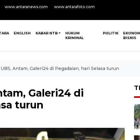
www.antaranews.com
www.antarafoto.com
TARA
ENGLISH
KABAR NTB
HUKUM
POLITIK
EKONOM
KRIMINAL
BISNIS
UBS, Antam, Galeri24 di Pegadaian, hari Selasa turun
T
tam, Galeri24 di
asa turun