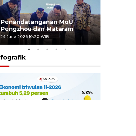
Penandatanganan MoU
Penanda
Pengzhou dan Mataram
Pengzhou
24 June 2026 10:20 WIB
23 June 2026 
nfografik