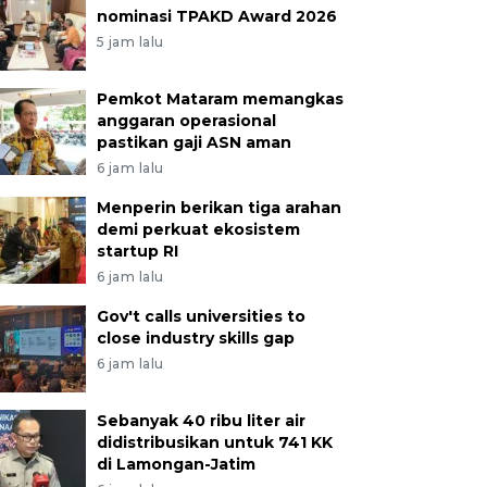
nominasi TPAKD Award 2026
5 jam lalu
Pemkot Mataram memangkas
anggaran operasional
pastikan gaji ASN aman
6 jam lalu
Menperin berikan tiga arahan
demi perkuat ekosistem
startup RI
6 jam lalu
Gov't calls universities to
close industry skills gap
6 jam lalu
Sebanyak 40 ribu liter air
didistribusikan untuk 741 KK
di Lamongan-Jatim