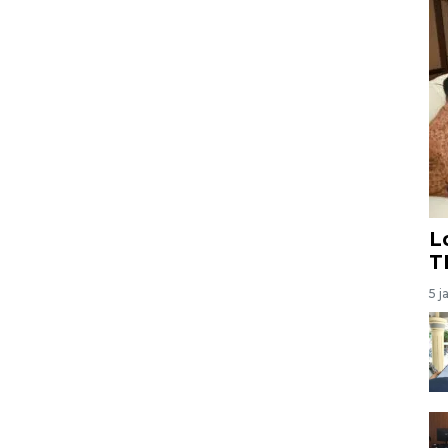
L
T
5 j