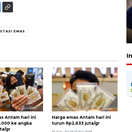
Sidang putusan terdakwa
pembunuhan Brigadir Nurhadi
ESTASI EMAS
10 March 2026 12:55 WIB
I
s Antam hari ini
Harga emas Antam hari ini
.000 ke angka
turun Rp2,633 juta/gr
ta/gr
16 July 2026 10:50 WIB