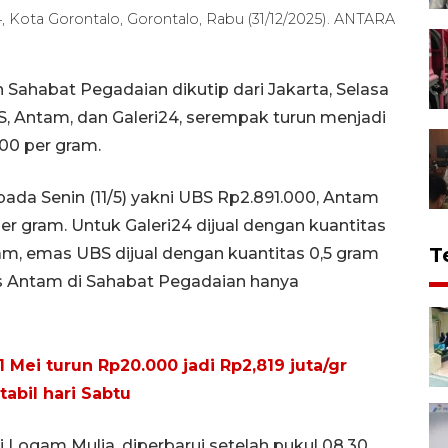
, Kota Gorontalo, Gorontalo, Rabu (31/12/2025). ANTARA
Sahabat Pegadaian dikutip dari Jakarta, Selasa
, Antam, dan Galeri24, serempak turun menjadi
00 per gram.
pada Senin (11/5) yakni UBS Rp2.891.000, Antam
er gram. Untuk Galeri24 dijual dengan kuantitas
T
ram, emas UBS dijual dengan kuantitas 0,5 gram
s Antam di Sahabat Pegadaian hanya
 Mei turun Rp20.000 jadi Rp2,819 juta/gr
abil hari Sabtu
Logam Mulia, diperbarui setelah pukul 08.30