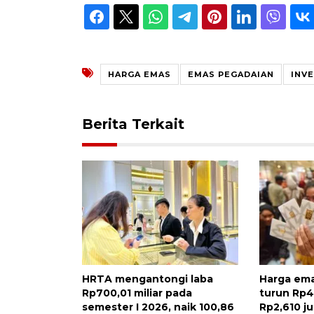
HARGA EMAS
EMAS PEGADAIAN
INV
Berita Terkait
HRTA mengantongi laba
Harga ema
Rp700,01 miliar pada
turun Rp4
semester I 2026, naik 100,86
Rp2,610 ju