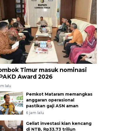
ombok Timur masuk nominasi
PAKD Award 2026
am lalu
Pemkot Mataram memangkas
anggaran operasional
pastikan gaji ASN aman
6 jam lalu
Geliat investasi kian kencang
di NTB, Rp33,73 triliun