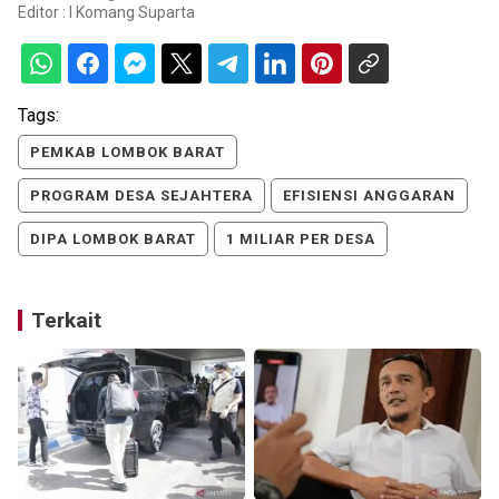
Editor :
I Komang Suparta
Tags:
PEMKAB LOMBOK BARAT
PROGRAM DESA SEJAHTERA
EFISIENSI ANGGARAN
DIPA LOMBOK BARAT
1 MILIAR PER DESA
Terkait