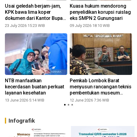
k
Usai geledah berjam-jam,
Kuasa hukum mendorong
KPK bawa lima koper
penyelidikan korupsi ruislag
dokumen dari Kantor Bupati
eks SMPN 2 Gunungsari
Lombok Barat
23 July 2026 15:23 WIB
09 July 2026 18:10 WIB
NTB manfaatkan
Pemkab Lombok Barat
kecerdasan buatan perkuat
menyusun rancangan teknis
layanan kesehatan
pembentukan museum
daerah
13 June 2026 5:14 WIB
12 June 2026 7:36 WIB
Infografik