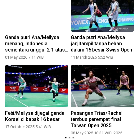
Ganda putri Ana/Meilysa
Ganda putri Ana/Meilysa
menang, Indonesia
janjitampil tanpa beban
sementara unggul 2-1 atas
dalam 16 besar Swiss Open
2
Denmark
01 May 2026 7:11 WIB
11 March 2026 5:52 WIB
Febi/Meilysa dijegal ganda
Pasangan Trias/Rachel
Korsel di babak 16 besar
tembus perempat final
Taiwan Open 2025
17 October 2025 5:41 WIB
08 May 2025 18:31 WIB, 2025