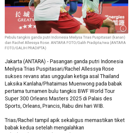
Pebulu tangkis ganda putri Indonesia Meilysa Trias Puspitasari (kanan)
dan Rachel Allessya Rose. ANTARA FOTO/Galih Pradipta/rwa (ANTARA
FOTO/GALIH PRADIPTA)
Jakarta (ANTARA) - Pasangan ganda putri Indonesia
Meilysa Trias Puspitasari/Rachel Allessya Rose
sukses revans atas unggulan ketiga asal Thailand
Laksika Kanlaha/Phataimas Muenwong pada babak
pertama turnamen bulu tangkis BWF World Tour
Super 300 Orleans Masters 2025 di Palais des
Sports, Orleans, Prancis, Rabu dini hari WIB.
Trias/Rachel tampil apik sekaligus memastikan tiket
babak kedua setelah mengalahkan