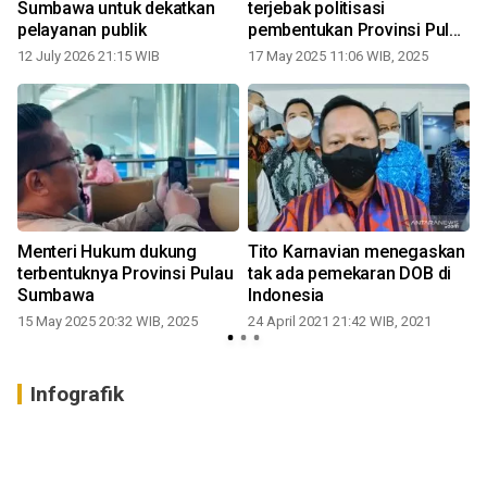
Sumbawa untuk dekatkan
terjebak politisasi
pelayanan publik
pembentukan Provinsi Pulau
Sumbawa
12 July 2026 21:15 WIB
17 May 2025 11:06 WIB, 2025
2
Menteri Hukum dukung
Tito Karnavian menegaskan
terbentuknya Provinsi Pulau
tak ada pemekaran DOB di
Sumbawa
Indonesia
15 May 2025 20:32 WIB, 2025
24 April 2021 21:42 WIB, 2021
Infografik