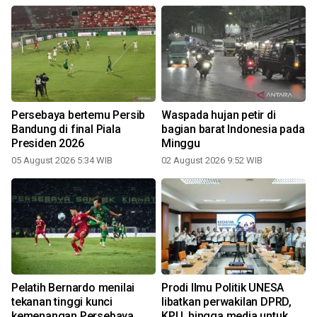
Persebaya bertemu Persib
Waspada hujan petir di
Bandung di final Piala
bagian barat Indonesia pada
Presiden 2026
Minggu
05 August 2026 5:34 WIB
02 August 2026 9:52 WIB
0
-
Pelatih Bernardo menilai
Prodi Ilmu Politik UNESA
tekanan tinggi kunci
libatkan perwakilan DPRD,
kemenangan Persebaya
KPU, hingga media untuk