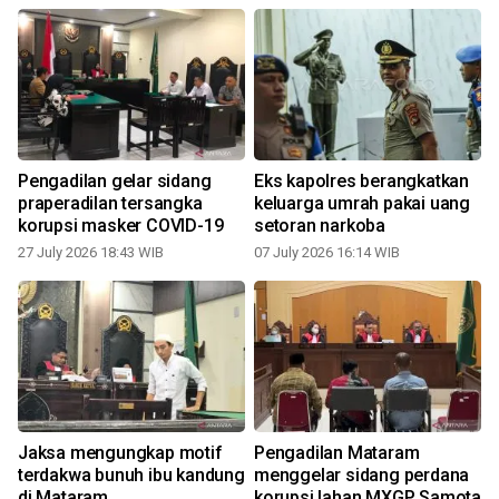
Pengadilan gelar sidang
Eks kapolres berangkatkan
praperadilan tersangka
keluarga umrah pakai uang
korupsi masker COVID-19
setoran narkoba
27 July 2026 18:43 WIB
07 July 2026 16:14 WIB
Jaksa mengungkap motif
Pengadilan Mataram
terdakwa bunuh ibu kandung
menggelar sidang perdana
di Mataram
korupsi lahan MXGP Samota