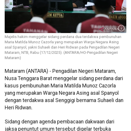
Majelis hakim menggelar sidang perdana dua terdakwa pembunuhan
Maria Matilda Munoz Cazorla yang merupakan Warga Negara Asing
asal Spanyol, yakni Suhaeli dan Heri Ridwan pada Pengadilan Negeri
Mataram, NTB, Rabu (17/12/2025). (ANTARA/HO-Pengadilan Negeri
Mataram)
Mataram (ANTARA) - Pengadilan Negeri Mataram,
Nusa Tenggara Barat menggelar sidang perdana dari
kasus pembunuhan Maria Matilda Munoz Cazorla
yang merupakan Warga Negara Asing asal Spanyol
dengan terdakwa asal Senggigi bernama Suhaeli dan
Heri Ridwan.
Sidang dengan agenda pembacaan dakwaan dari
jaksa penuntut umum tersebut digelar terbuka