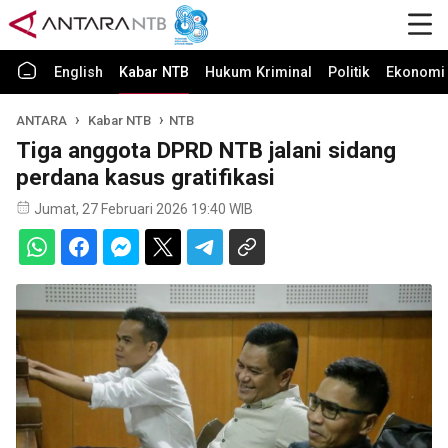
English
Kabar NTB
Hukum Kriminal
Politik
Ekonomi 
ANTARA
Kabar NTB
NTB
Tiga anggota DPRD NTB jalani sidang
perdana kasus gratifikasi
Jumat, 27 Februari 2026 19:40 WIB