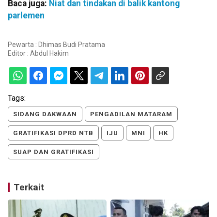
Baca juga:
Niat dan tindakan di balik kantong
parlemen
Pewarta : Dhimas Budi Pratama
Editor :
Abdul Hakim
Tags:
SIDANG DAKWAAN
PENGADILAN MATARAM
GRATIFIKASI DPRD NTB
IJU
MNI
HK
SUAP DAN GRATIFIKASI
Terkait