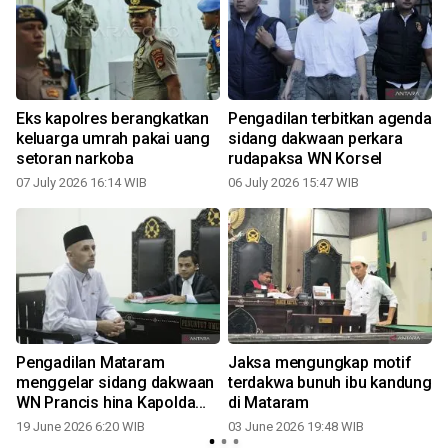
Eks kapolres berangkatkan
Pengadilan terbitkan agenda
keluarga umrah pakai uang
sidang dakwaan perkara
setoran narkoba
rudapaksa WN Korsel
07 July 2026 16:14 WIB
06 July 2026 15:47 WIB
1
Pengadilan Mataram
Jaksa mengungkap motif
menggelar sidang dakwaan
terdakwa bunuh ibu kandung
WN Prancis hina Kapolda
di Mataram
NTB
19 June 2026 6:20 WIB
03 June 2026 19:48 WIB