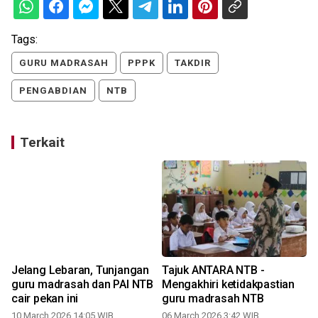
Tags:
GURU MADRASAH
PPPK
TAKDIR
PENGABDIAN
NTB
Terkait
Jelang Lebaran, Tunjangan
Tajuk ANTARA NTB -
guru madrasah dan PAI NTB
Mengakhiri ketidakpastian
cair pekan ini
guru madrasah NTB
10 March 2026 14:05 WIB
06 March 2026 3:42 WIB