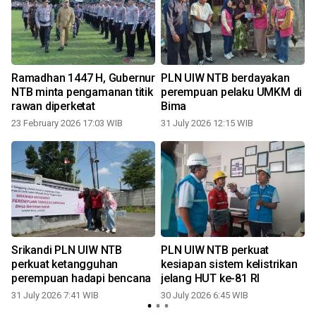
Ramadhan 1447 H, Gubernur
PLN UIW NTB berdayakan
NTB minta pengamanan titik
perempuan pelaku UMKM di
rawan diperketat
Bima
23 February 2026 17:03 WIB
31 July 2026 12:15 WIB
3
Srikandi PLN UIW NTB
PLN UIW NTB perkuat
perkuat ketangguhan
kesiapan sistem kelistrikan
perempuan hadapi bencana
jelang HUT ke-81 RI
31 July 2026 7:41 WIB
30 July 2026 6:45 WIB
2