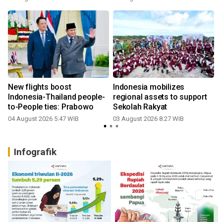
New flights boost
Indonesia mobilizes
Indonesia-Thailand people-
regional assets to support
to-People ties: Prabowo
Sekolah Rakyat
04 August 2026 5:47 WIB
03 August 2026 8:27 WIB
2
Infografik