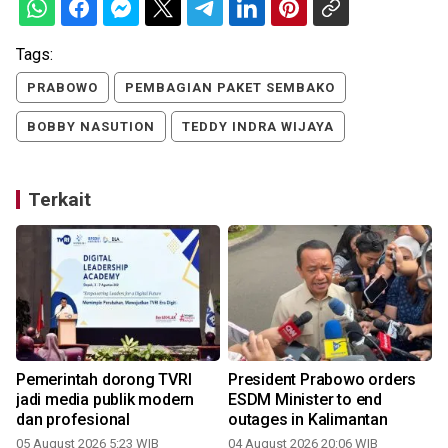
Tags:
PRABOWO
PEMBAGIAN PAKET SEMBAKO
BOBBY NASUTION
TEDDY INDRA WIJAYA
Terkait
Pemerintah dorong TVRI
President Prabowo orders
n
jadi media publik modern
ESDM Minister to end
dan profesional
outages in Kalimantan
3
05 August 2026 5:23 WIB
04 August 2026 20:06 WIB