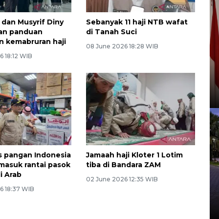
dan Musyrif Diny
Sebanyak 11 haji NTB wafat
an panduan
di Tanah Suci
 kemabruran haji
08 June 2026 18:28 WIB
6 18:12 WIB
 pangan Indonesia
Jamaah haji Kloter 1 Lotim
masuk rantai pasok
tiba di Bandara ZAM
i Arab
02 June 2026 12:35 WIB
6 18:37 WIB