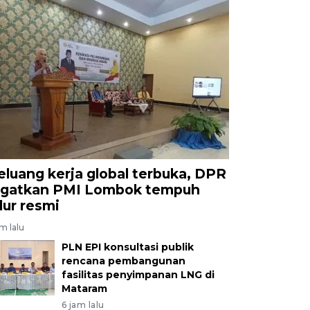
eluang kerja global terbuka, DPR
ngatkan PMI Lombok tempuh
alur resmi
am lalu
PLN EPI konsultasi publik
rencana pembangunan
fasilitas penyimpanan LNG di
Mataram
6 jam lalu