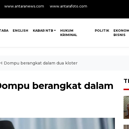
www.antaranews.com
www.antarafoto.com
TARA
ENGLISH
KABAR NTB
HUKUM
POLITIK
EKONOM
KRIMINAL
BISNIS
H Dompu berangkat dalam dua kloter
T
Dompu berangkat dalam