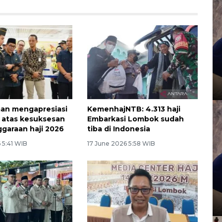
n mengapresiasi
KemenhajNTB: 4.313 haji
 atas kesuksesan
Embarkasi Lombok sudah
garaan haji 2026
tiba di Indonesia
 5:41 WIB
17 June 2026 5:58 WIB