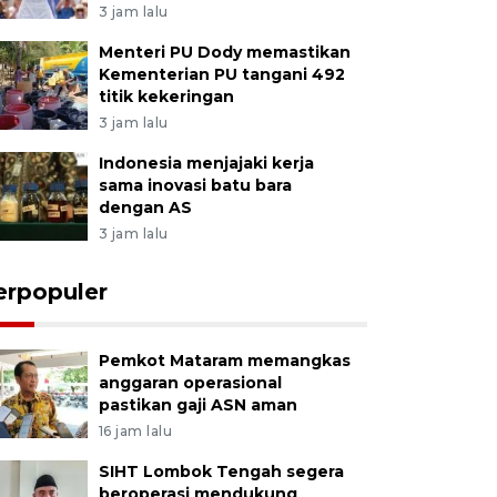
3 jam lalu
Menteri PU Dody memastikan
Kementerian PU tangani 492
titik kekeringan
3 jam lalu
Indonesia menjajaki kerja
sama inovasi batu bara
dengan AS
3 jam lalu
erpopuler
Pemkot Mataram memangkas
anggaran operasional
pastikan gaji ASN aman
16 jam lalu
SIHT Lombok Tengah segera
beroperasi mendukung