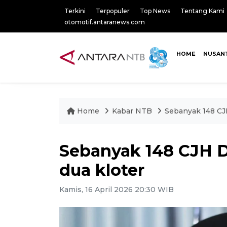
Terkini
Terpopuler
Top News
Tentang Kami
otomotif.antaranews.com
HOME
NUSAN
Home
Kabar NTB
Sebanyak 148 CJ
Sebanyak 148 CJH 
dua kloter
Kamis, 16 April 2026 20:30 WIB