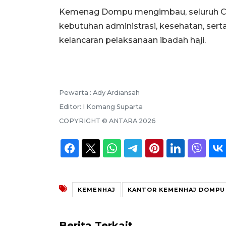
Kemenag Dompu mengimbau, seluruh CJ
kebutuhan administrasi, kesehatan, ser
kelancaran pelaksanaan ibadah haji.
Pewarta :
Ady Ardiansah
Editor:
I Komang Suparta
COPYRIGHT ©
ANTARA
2026
KEMENHAJ
KANTOR KEMENHAJ DOMPU
Berita Terkait