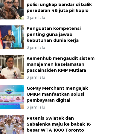
polisi ungkap bandar di balik
peredaran 46 juta pil koplo
3 jam lalu
Penguatan kompetensi
penting guna jawab
kebutuhan dunia kerja
3 jam lalu
Kemenhub mengaudit sistem
manajemen keselamatan
pascainsiden KMP Mutiara
3 jam lalu
GoPay Merchant mengajak
UMKM manfaatkan solusi
pembayaran digital
3 jam lalu
Petenis Swiatek dan
Sabalenka maju ke babak 16
besar WTA 1000 Toronto