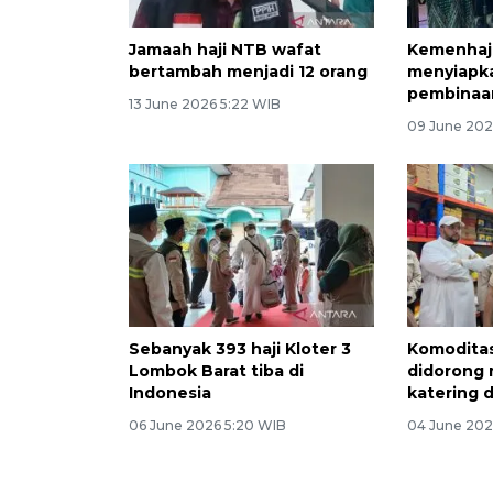
Jamaah haji NTB wafat
Kemenhaj 
bertambah menjadi 12 orang
menyiapk
pembinaan
13 June 2026 5:22 WIB
09 June 202
Sebanyak 393 haji Kloter 3
Komoditas
Lombok Barat tiba di
didorong 
Indonesia
katering d
06 June 2026 5:20 WIB
04 June 202