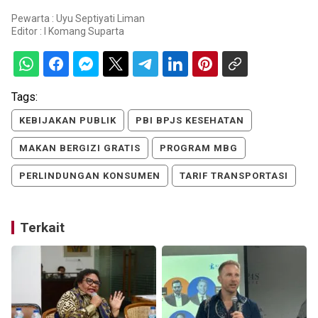
Pewarta : Uyu Septiyati Liman
Editor :
I Komang Suparta
Tags:
KEBIJAKAN PUBLIK
PBI BPJS KESEHATAN
MAKAN BERGIZI GRATIS
PROGRAM MBG
PERLINDUNGAN KONSUMEN
TARIF TRANSPORTASI
Terkait