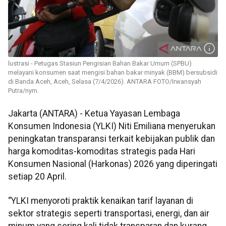
lustrasi - Petugas Stasiun Pengisian Bahan Bakar Umum (SPBU)
melayani konsumen saat mengisi bahan bakar minyak (BBM) bersubsidi
di Banda Aceh, Aceh, Selasa (7/4/2026). ANTARA FOTO/Irwansyah
Putra/nym.
Jakarta (ANTARA) - Ketua Yayasan Lembaga
Konsumen Indonesia (YLKI) Niti Emiliana menyerukan
peningkatan transparansi terkait kebijakan publik dan
harga komoditas-komoditas strategis pada Hari
Konsumen Nasional (Harkonas) 2026 yang diperingati
setiap 20 April.
“YLKI menyoroti praktik kenaikan tarif layanan di
sektor strategis seperti transportasi, energi, dan air
minum yang sering kali tidak transparan dan kurang