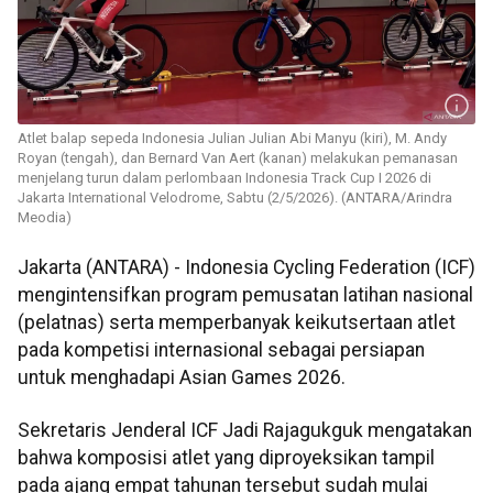
Atlet balap sepeda Indonesia Julian Julian Abi Manyu (kiri), M. Andy
Royan (tengah), dan Bernard Van Aert (kanan) melakukan pemanasan
menjelang turun dalam perlombaan Indonesia Track Cup I 2026 di
Jakarta International Velodrome, Sabtu (2/5/2026). (ANTARA/Arindra
Meodia)
Jakarta (ANTARA) - Indonesia Cycling Federation (ICF)
mengintensifkan program pemusatan latihan nasional
(pelatnas) serta memperbanyak keikutsertaan atlet
pada kompetisi internasional sebagai persiapan
untuk menghadapi Asian Games 2026.
Sekretaris Jenderal ICF Jadi Rajagukguk mengatakan
bahwa komposisi atlet yang diproyeksikan tampil
pada ajang empat tahunan tersebut sudah mulai