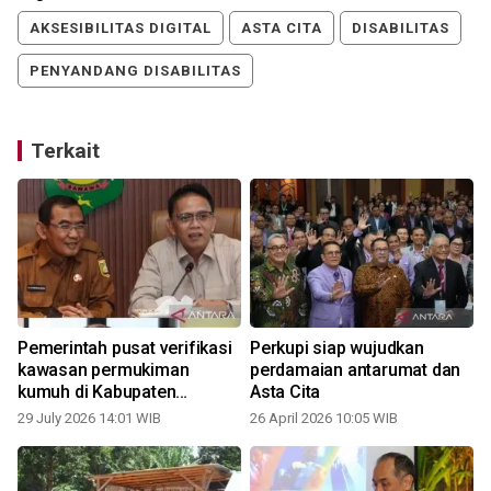
AKSESIBILITAS DIGITAL
ASTA CITA
DISABILITAS
PENYANDANG DISABILITAS
Terkait
a
Pemerintah pusat verifikasi
Perkupi siap wujudkan
kawasan permukiman
perdamaian antarumat dan
kumuh di Kabupaten
Asta Cita
Sumbawa
29 July 2026 14:01 WIB
26 April 2026 10:05 WIB