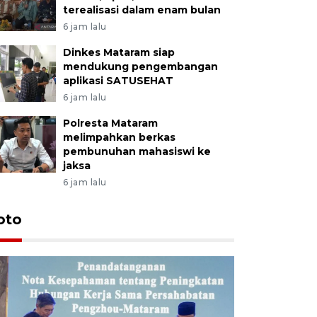
terealisasi dalam enam bulan
6 jam lalu
Dinkes Mataram siap
mendukung pengembangan
aplikasi SATUSEHAT
6 jam lalu
Polresta Mataram
melimpahkan berkas
pembunuhan mahasiswi ke
jaksa
6 jam lalu
oto