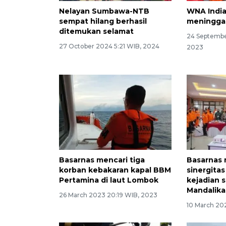
Nelayan Sumbawa-NTB
WNA Indi
sempat hilang berhasil
meninggal 
ditemukan selamat
24 Septembe
27 October 2024 5:21 WIB, 2024
2023
Basarnas mencari tiga
Basarnas
korban kebakaran kapal BBM
sinergita
Pertamina di laut Lombok
kejadian 
Mandalika
26 March 2023 20:19 WIB, 2023
10 March 20