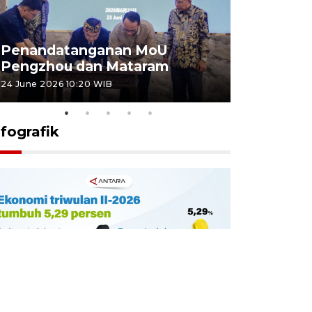
Penandatanganan MoU
Penanda
Pengzhou dan Mataram
Pengzhou
24 June 2026 10:20 WIB
23 June 2026 
nfografik