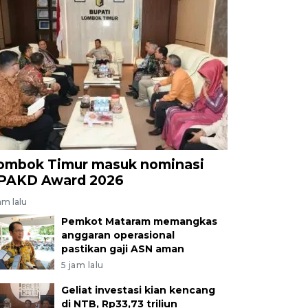
ombok Timur masuk nominasi
PAKD Award 2026
am lalu
Pemkot Mataram memangkas
anggaran operasional
pastikan gaji ASN aman
5 jam lalu
Geliat investasi kian kencang
di NTB, Rp33,73 triliun