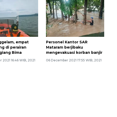
ggelam, empat
Personel Kantor SAR
ng di perairan
Mataram berjibaku
giang Bima
mengevakuasi korban banjir
 2021 16:46 WIB, 2021
06 December 2021 17:55 WIB, 2021
Memberantas kejahatan
jalanan Jakarta