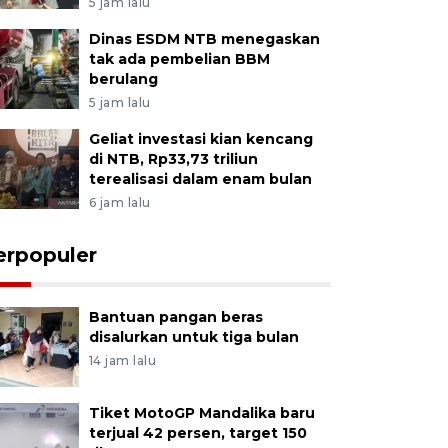
5 jam lalu
Dinas ESDM NTB menegaskan
tak ada pembelian BBM
berulang
5 jam lalu
Geliat investasi kian kencang
di NTB, Rp33,73 triliun
terealisasi dalam enam bulan
6 jam lalu
erpopuler
Bantuan pangan beras
disalurkan untuk tiga bulan
14 jam lalu
Tiket MotoGP Mandalika baru
terjual 42 persen, target 150