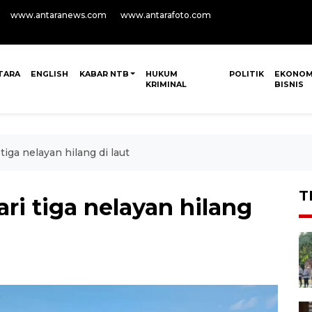
www.antaranews.com
www.antarafoto.com
TARA
ENGLISH
KABAR NTB
HUKUM
POLITIK
EKONOM
KRIMINAL
BISNIS
iga nelayan hilang di laut
T
i tiga nelayan hilang