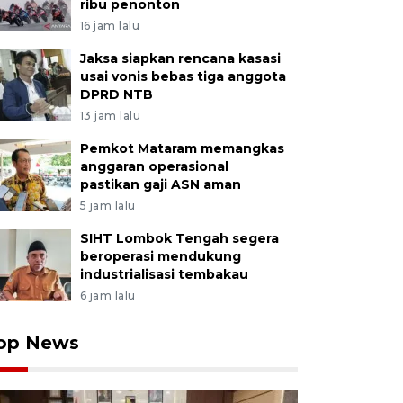
ribu penonton
16 jam lalu
Jaksa siapkan rencana kasasi
usai vonis bebas tiga anggota
DPRD NTB
13 jam lalu
Pemkot Mataram memangkas
anggaran operasional
pastikan gaji ASN aman
5 jam lalu
SIHT Lombok Tengah segera
beroperasi mendukung
industrialisasi tembakau
6 jam lalu
op News