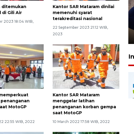
a ditemukan
Kantor SAR Mataram dinilai
di Gili Air
memenuhi syarat
terakreditasi nasional
Sidang putusan terdakwa
r 2023 18:04 WIB,
pembunuhan Brigadir Nurhadi
22 September 2023 21:12 WIB,
2023
10 March 2026 12:55 WIB
I
 memperkuat
Kantor SAR Mataram
s penanganan
menggelar latihan
saat MotoGP
penanganan korban gempa
saat MotoGP
22 22:55 WIB, 2022
10 March 2022 17:58 WIB, 2022