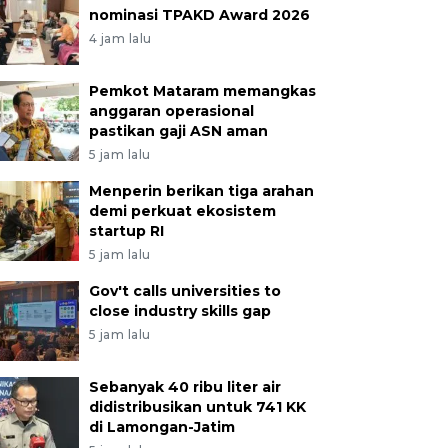
nominasi TPAKD Award 2026
4 jam lalu
Pemkot Mataram memangkas
anggaran operasional
pastikan gaji ASN aman
5 jam lalu
Menperin berikan tiga arahan
demi perkuat ekosistem
startup RI
5 jam lalu
Gov't calls universities to
close industry skills gap
5 jam lalu
Sebanyak 40 ribu liter air
didistribusikan untuk 741 KK
di Lamongan-Jatim