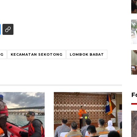
NG
KECAMATAN SEKOTONG
LOMBOK BARAT
F