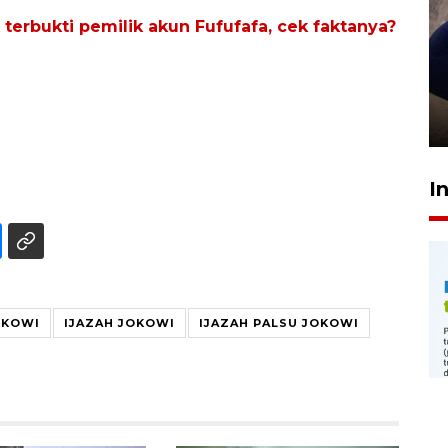
 terbukti pemilik akun Fufufafa, cek faktanya?
Sidang putusan terdakwa
pembunuhan Brigadir Nurhadi
10 March 2026 12:55 WIB
I
OKOWI
IJAZAH JOKOWI
IJAZAH PALSU JOKOWI