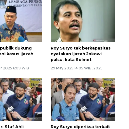
 publik dukung
Roy Suryo tak berkapasitas
ani kasus ijazah
nyatakan ijazah Jokowi
palsu, kata Solmet
r 2025 6:09 WIB
29 May 2025 14:05 WIB, 2025
Memberantas kejahatan
jalanan Jakarta
: Staf Ahli
Roy Suryo diperiksa terkait