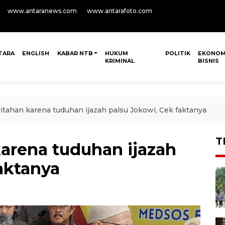
www.antaranews.com
www.antarafoto.com
TARA
ENGLISH
KABAR NTB
HUKUM
POLITIK
EKONOM
KRIMINAL
BISNIS
itahan karena tuduhan ijazah palsu Jokowi, Cek faktanya
T
karena tuduhan ijazah
aktanya