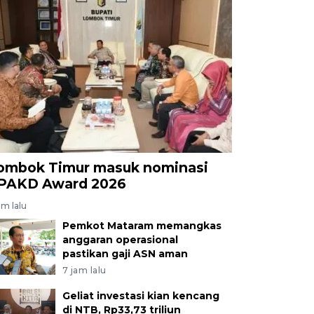
ombok Timur masuk nominasi
PAKD Award 2026
am lalu
Pemkot Mataram memangkas
anggaran operasional
pastikan gaji ASN aman
7 jam lalu
Geliat investasi kian kencang
di NTB, Rp33,73 triliun