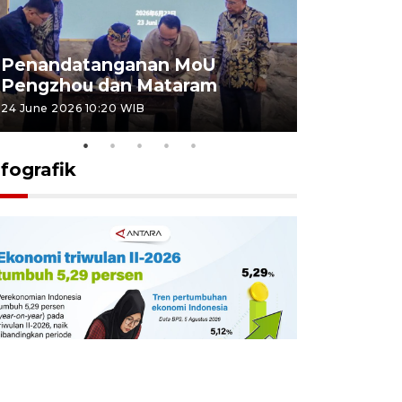
Penandatanganan MoU
Penanda
Pengzhou dan Mataram
Pengzhou
24 June 2026 10:20 WIB
23 June 2026 
nfografik