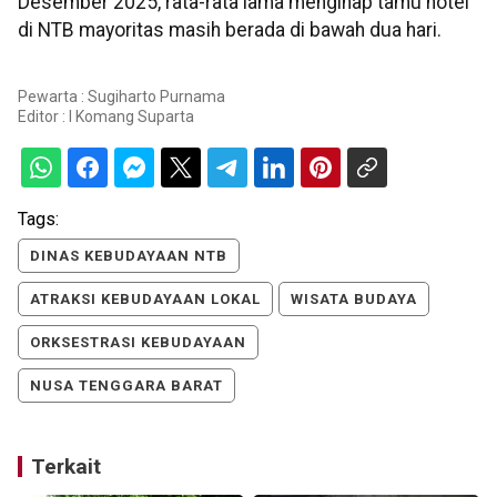
Desember 2025, rata-rata lama menginap tamu hotel
di NTB mayoritas masih berada di bawah dua hari.
Pewarta : Sugiharto Purnama
Editor :
I Komang Suparta
Tags:
DINAS KEBUDAYAAN NTB
ATRAKSI KEBUDAYAAN LOKAL
WISATA BUDAYA
ORKSESTRASI KEBUDAYAAN
NUSA TENGGARA BARAT
Terkait