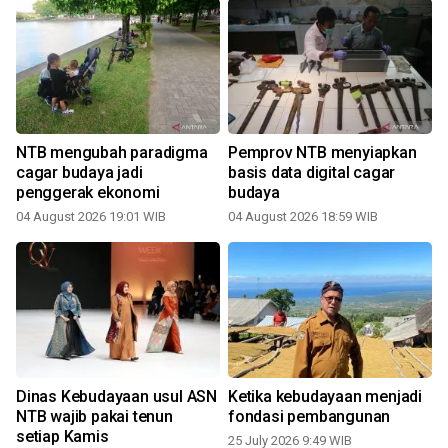
NTB mengubah paradigma
Pemprov NTB menyiapkan
cagar budaya jadi
basis data digital cagar
penggerak ekonomi
budaya
1
04 August 2026 19:01 WIB
04 August 2026 18:59 WIB
Dinas Kebudayaan usul ASN
Ketika kebudayaan menjadi
NTB wajib pakai tenun
fondasi pembangunan
setiap Kamis
25 July 2026 9:49 WIB