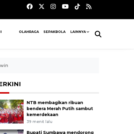
I
OLAHRAGA
SEPAKBOLA
LAINNYA
rwin
ERKINI
NTB membagikan ribuan
bendera Merah Putih sambut
kemerdekaan
39 menit lalu
Bupati Sumbawa mendorong