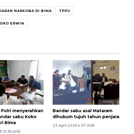
DARAN NARKOBA DI BIMA
TPPU
KOKO ERWIN
Ekonomi triwulan II-2026
tumbuh 5,29 persen
 Polri menyerahkan
Bandar sabu asal Mataram
andar sabu Koko
dihukum tujuh tahun penjara
ri Bima
23 April 2026 4:37 WIB
6 19:36 WIB