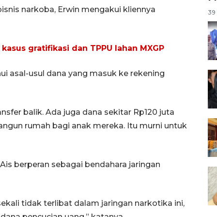
bisnis narkoba, Erwin mengakui kliennya
39 
 kasus gratifikasi dan TPPU lahan MXGP
ui asal-usul dana yang masuk ke rekening
sfer balik. Ada juga dana sekitar Rp120 juta
ngun rumah bagi anak mereka. Itu murni untuk
is berperan sebagai bendahara jaringan
li tidak terlibat dalam jaringan narkotika ini,
idana pencucian uang,” katanya.