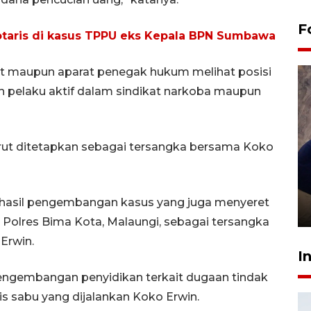
F
notaris di kasus TPPU eks Kepala BPN Sumbawa
t maupun aparat penegak hukum melihat posisi
an pelaku aktif dalam sindikat narkoba maupun
turut ditetapkan sebagai tersangka bersama Koko
Sidang putusan terdakwa
pembunuhan Brigadir Nurhadi
i hasil pengembangan kasus yang juga menyeret
10 March 2026 12:55 WIB
Polres Bima Kota, Malaungi, sebagai tersangka
Erwin.
I
pengembangan penyidikan terkait dugaan tindak
is sabu yang dijalankan Koko Erwin.