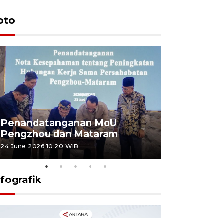
oto
Penandatanganan MoU
Penanda
Pengzhou dan Mataram
Pengzhou
24 June 2026 10:20 WIB
23 June 2026 
nfografik