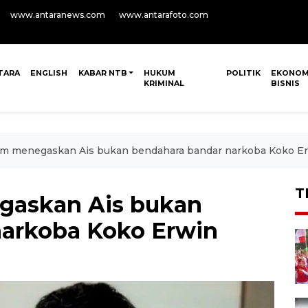
www.antaranews.com
www.antarafoto.com
TARA
ENGLISH
KABAR NTB
HUKUM
POLITIK
EKONOM
KRIMINAL
BISNIS
m menegaskan Ais bukan bendahara bandar narkoba Koko E
T
gaskan Ais bukan
narkoba Koko Erwin