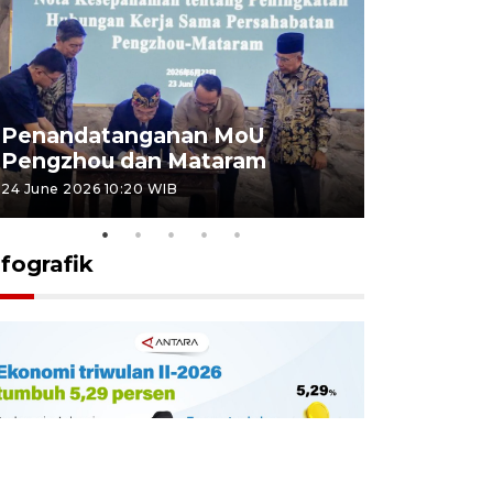
Penandatanganan MoU
Penanda
Pengzhou dan Mataram
Pengzhou
24 June 2026 10:20 WIB
23 June 2026 
nfografik