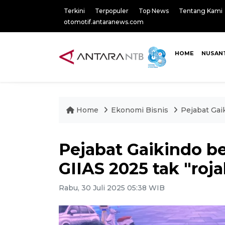
Terkini
Terpopuler
Top News
Tentang Kami
otomotif.antaranews.com
HOME
NUSAN
Home
Ekonomi Bisnis
Pejabat Gai
Pejabat Gaikindo b
GIIAS 2025 tak "rojal
Rabu, 30 Juli 2025 05:38 WIB