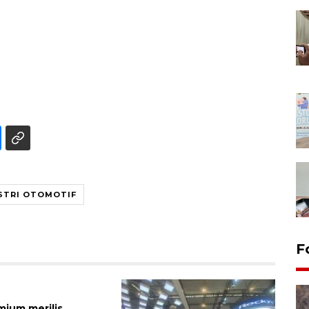
STRI OTOMOTIF
F
mium merilis