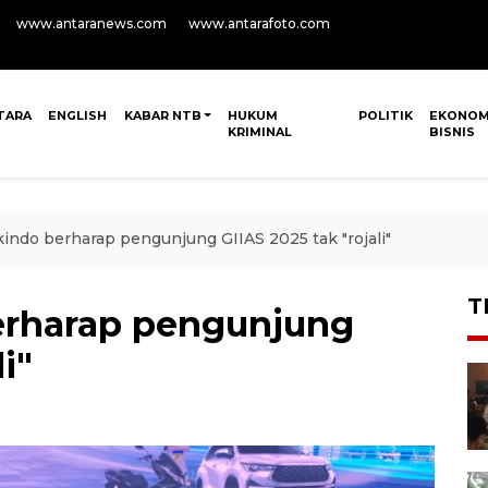
www.antaranews.com
www.antarafoto.com
TARA
ENGLISH
KABAR NTB
HUKUM
POLITIK
EKONOM
KRIMINAL
BISNIS
kindo berharap pengunjung GIIAS 2025 tak "rojali"
T
erharap pengunjung
i"