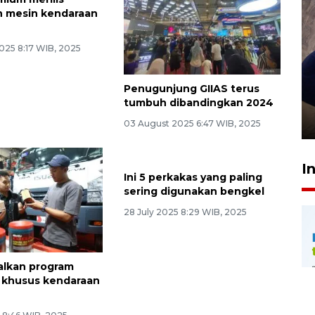
h mesin kendaraan
025 8:17 WIB, 2025
Sidang putusan terdakwa
Penugunjung GIIAS terus
pembunuhan Brigadir Nurhadi
tumbuh dibandingkan 2024
10 March 2026 12:55 WIB
03 August 2025 6:47 WIB, 2025
I
Ini 5 perkakas yang paling
sering digunakan bengkel
28 July 2025 8:29 WIB, 2025
alkan program
l khusus kendaraan