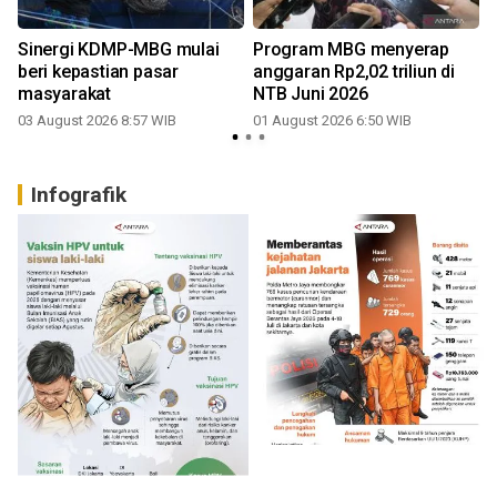
Sinergi KDMP-MBG mulai
Program MBG menyerap
beri kepastian pasar
anggaran Rp2,02 triliun di
masyarakat
NTB Juni 2026
03 August 2026 8:57 WIB
01 August 2026 6:50 WIB
2
Infografik