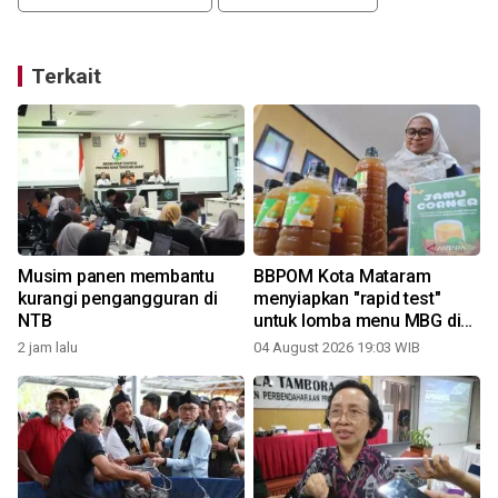
Terkait
Musim panen membantu
BBPOM Kota Mataram
kurangi pengangguran di
menyiapkan "rapid test"
NTB
untuk lomba menu MBG di
Lombok
2 jam lalu
04 August 2026 19:03 WIB
3