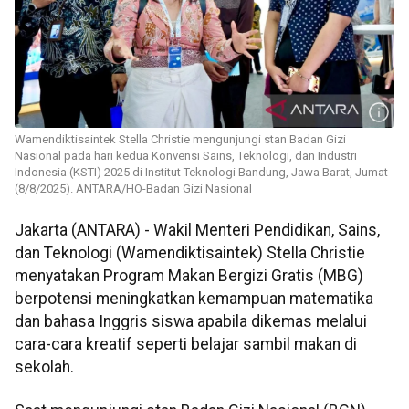
Wamendiktisaintek Stella Christie mengunjungi stan Badan Gizi
Nasional pada hari kedua Konvensi Sains, Teknologi, dan Industri
Indonesia (KSTI) 2025 di Institut Teknologi Bandung, Jawa Barat, Jumat
(8/8/2025). ANTARA/HO-Badan Gizi Nasional
Jakarta (ANTARA) - Wakil Menteri Pendidikan, Sains,
dan Teknologi (Wamendiktisaintek) Stella Christie
menyatakan Program Makan Bergizi Gratis (MBG)
berpotensi meningkatkan kemampuan matematika
dan bahasa Inggris siswa apabila dikemas melalui
cara-cara kreatif seperti belajar sambil makan di
sekolah.