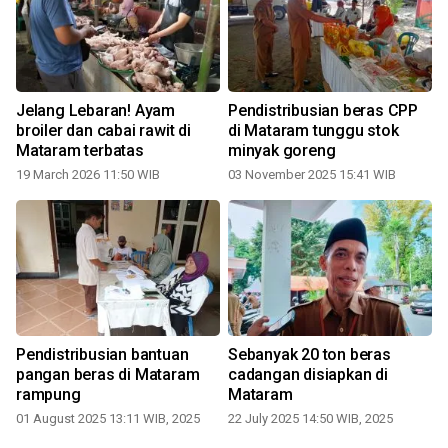
Jelang Lebaran! Ayam
Pendistribusian beras CPP
broiler dan cabai rawit di
di Mataram tunggu stok
Mataram terbatas
minyak goreng
19 March 2026 11:50 WIB
03 November 2025 15:41 WIB
1
Pendistribusian bantuan
Sebanyak 20 ton beras
pangan beras di Mataram
cadangan disiapkan di
rampung
Mataram
01 August 2025 13:11 WIB, 2025
22 July 2025 14:50 WIB, 2025