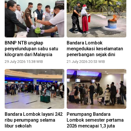
BNNP NTB ungkap
Bandara Lombok
penyelundupan sabu satu
mengedukasi keselamatan
kilogram dari Malaysia
penerbangan sejak dini
29 July 2026 15:38 WIB
21 July 2026 20:53 WIB
0
Bandara Lombok layani 242
Penumpang Bandara
ribu penumpang selama
Lombok semester pertama
libur sekolah
2026 mencapai 1,3 juta