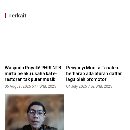
Terkait
Waspada Royalti! PHRI NTB
Penyanyi Monita Tahalea
n
minta pelaku usaha kafe-
berharap ada aturan daftar
restoran tak putar musik
lagu oleh promotor
06 August 2025 5:14 WIB, 2025
04 July 2025 7:52 WIB, 2025