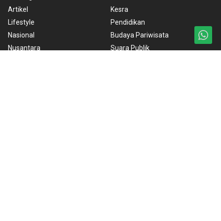
Artikel
Kesra
Lifestyle
Pendidikan
Nasional
Budaya Pariwisata
Nusantara
Suara Publik
Foto
Internasional
Video
RSS
Infografik NTB
Redaksi
ANTARA Foto
BrandA
Ketentuan Penggunaan
Kebijakan Cookie
Kebijakan Privasi
Pedoman Media Siber
Copyright © 2026 ANTARA