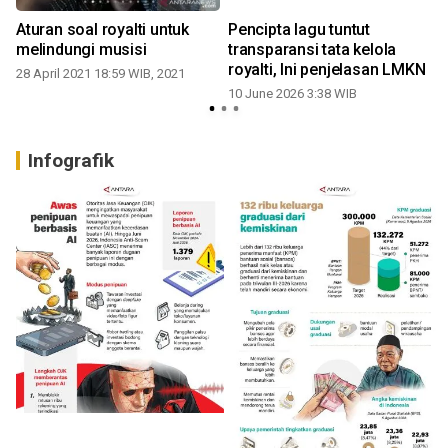
Aturan soal royalti untuk
Pencipta lagu tuntut
melindungi musisi
transparansi tata kelola
royalti, Ini penjelasan LMKN
28 April 2021 18:59 WIB, 2021
10 June 2026 3:38 WIB
2
Infografik