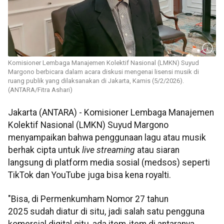
Komisioner Lembaga Manajemen Kolektif Nasional (LMKN) Suyud
Margono berbicara dalam acara diskusi mengenai lisensi musik di
ruang publik yang dilaksanakan di Jakarta, Kamis (5/2/2026).
(ANTARA/Fitra Ashari)
Jakarta (ANTARA) - Komisioner Lembaga Manajemen
Kolektif Nasional (LMKN) Suyud Margono
menyampaikan bahwa penggunaan lagu atau musik
berhak cipta untuk
live streaming
atau siaran
langsung di platform media sosial (medsos) seperti
TikTok dan YouTube juga bisa kena royalti.
"Bisa, di Permenkumham Nomor 27 tahun
2025 sudah diatur di situ, jadi salah satu pengguna
komersial digital gitu, ada item-item di antaranya