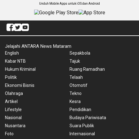
Unduh Mobile Apps untuk iOS dan Android
Jelajahi ANTARA News Mataram
English
Sepakbola
Kabar NTB
Tajuk
Hukum Kriminal
Ruang Ramadhan
Politik
Telaah
Ekonomi Bisnis
Otomotif
Olahraga
Tekno
Artikel
Kesra
Lifestyle
Pendidikan
Nasional
Budaya Pariwisata
Nusantara
Suara Publik
Foto
Internasional