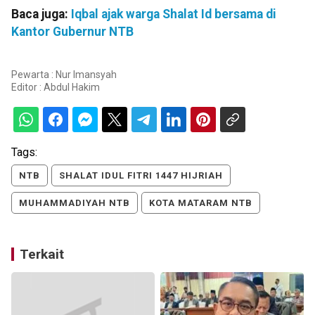
Baca juga:
Iqbal ajak warga Shalat Id bersama di
Kantor Gubernur NTB
Pewarta : Nur Imansyah
Editor :
Abdul Hakim
Tags:
NTB
SHALAT IDUL FITRI 1447 HIJRIAH
MUHAMMADIYAH NTB
KOTA MATARAM NTB
Terkait