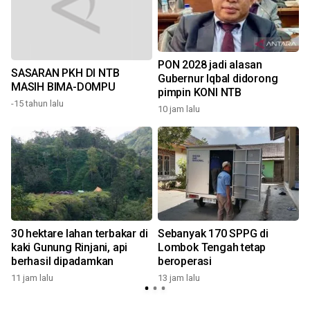
PON 2028 jadi alasan
SASARAN PKH DI NTB
Gubernur Iqbal didorong
MASIH BIMA-DOMPU
pimpin KONI NTB
-15 tahun lalu
10 jam lalu
1
30 hektare lahan terbakar di
Sebanyak 170 SPPG di
kaki Gunung Rinjani, api
Lombok Tengah tetap
berhasil dipadamkan
beroperasi
11 jam lalu
13 jam lalu