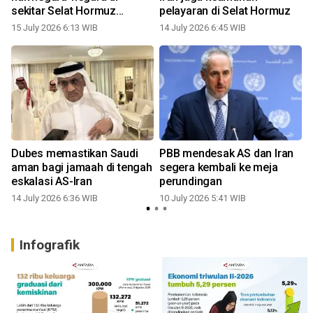
sekitar Selat Hormuz
pelayaran di Selat Hormuz
dihormati
15 July 2026 6:13 WIB
14 July 2026 6:45 WIB
Dubes memastikan Saudi
PBB mendesak AS dan Iran
aman bagi jamaah di tengah
segera kembali ke meja
eskalasi AS-Iran
perundingan
14 July 2026 6:36 WIB
10 July 2026 5:41 WIB
Infografik