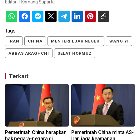
Editor :
I Komang Suparta
Tags:
IRAN
CHINA
MENTERI LUAR NEGERI
WANG YI
ABBAS ARAGHCHI
SELAT HORMUZ
Terkait
Pemerintah China harapkan
Pemerintah China minta AS-
hak negara-negara di
Iran jaga keamanan