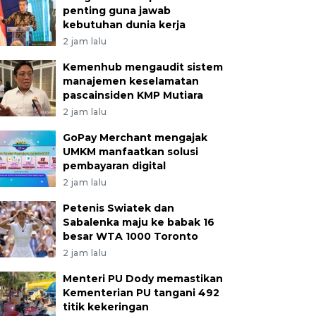
penting guna jawab
kebutuhan dunia kerja
2 jam lalu
Kemenhub mengaudit sistem
manajemen keselamatan
pascainsiden KMP Mutiara
2 jam lalu
GoPay Merchant mengajak
UMKM manfaatkan solusi
pembayaran digital
2 jam lalu
Petenis Swiatek dan
Sabalenka maju ke babak 16
besar WTA 1000 Toronto
2 jam lalu
Menteri PU Dody memastikan
Kementerian PU tangani 492
titik kekeringan