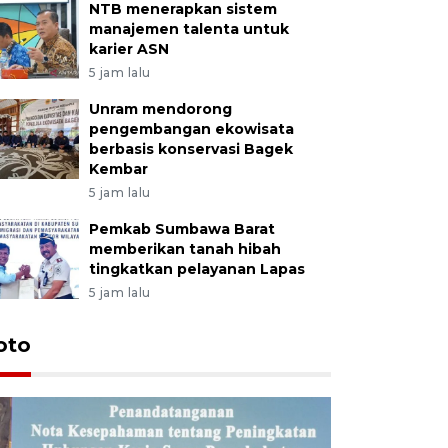
NTB menerapkan sistem
manajemen talenta untuk
karier ASN
5 jam lalu
Unram mendorong
pengembangan ekowisata
berbasis konservasi Bagek
Kembar
5 jam lalu
Pemkab Sumbawa Barat
memberikan tanah hibah
tingkatkan pelayanan Lapas
5 jam lalu
oto