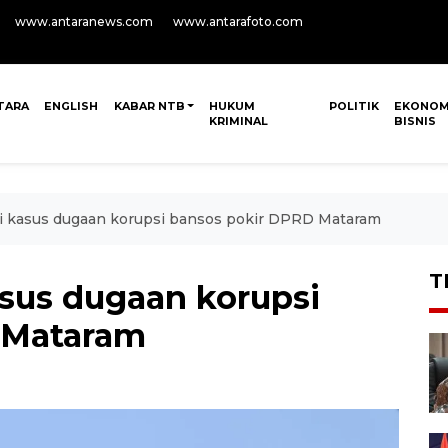
www.antaranews.com
www.antarafoto.com
TARA
ENGLISH
KABAR NTB
HUKUM
POLITIK
EKONOM
KRIMINAL
BISNIS
 kasus dugaan korupsi bansos pokir DPRD Mataram
T
sus dugaan korupsi
 Mataram