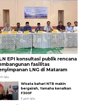
LN EPI konsultasi publik rencana
embangunan fasilitas
enyimpanan LNG di Mataram
am lalu
Wisata bahari NTB makin
bergairah, Yamaha kenalkan
F300F
5 jam lalu