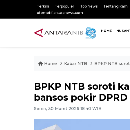
Terkini
Terpopuler
Top News
Tentang Kami
otomotif.antaranews.com
HOME
NUSAN
Home
Kabar NTB
BPKP NTB soroti
BPKP NTB soroti ka
bansos pokir DPRD
Senin, 30 Maret 2026 18:40 WIB