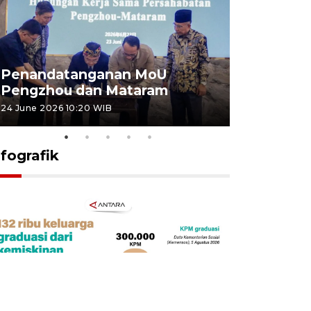
Penandatanganan MoU
Penanda
Pengzhou dan Mataram
Pengzhou
24 June 2026 10:20 WIB
23 June 2026 
nfografik