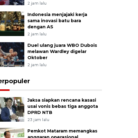
2 jam lalu
Indonesia menjajaki kerja
sama inovasi batu bara
dengan AS
2 jam lalu
Duel ulang juara WBO Dubois
melawan Wardley digelar
Oktober
2 jam lalu
erpopuler
Jaksa siapkan rencana kasasi
usai vonis bebas tiga anggota
DPRD NTB
23 jam lalu
Pemkot Mataram memangkas
anggaran operasional