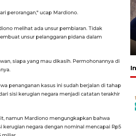
dari perorangan," ucap Mardiono.
iono melihat ada unsur pembiaran. Tidak
Sidang putusan terdakwa
embuat unsur pelanggaran pidana dalam
pembunuhan Brigadir Nurhadi
10 March 2026 12:55 WIB
wan, siapa yang mau dikasih. Permohonannya di
I
nya.
wa penanganan kasus ini sudah berjalan di tahap
ari sisi kerugian negara menjadi catatan terakhir
dit, namun Mardiono mengungkapkan bahwa
i kerugian negara dengan nominal mencapai Rp5
miliar.