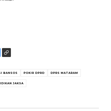
SI BANSOS
POKIR DPRD
DPRS MATARAM
IDIKAN JAKSA
Vaksin HPV untuk siswa laki-
laki