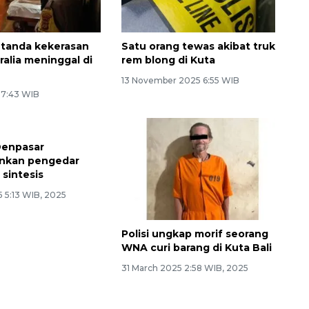
 tanda kekerasan
Satu orang tewas akibat truk
160 ribu sambungan baru
alia meninggal di
rem blong di Kuta
jaringan gas 2026
13 November 2025 6:55 WIB
6 7:43 WIB
Denpasar
kan pengedar
sintesis
5 5:13 WIB, 2025
Polisi ungkap morif seorang
WNA curi barang di Kuta Bali
31 March 2025 2:58 WIB, 2025