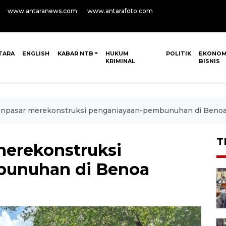
www.antaranews.com
www.antarafoto.com
TARA
ENGLISH
KABAR NTB
HUKUM
POLITIK
EKONOM
KRIMINAL
BISNIS
enpasar merekonstruksi penganiayaan-pembunuhan di Beno
T
merekonstruksi
bunuhan di Benoa