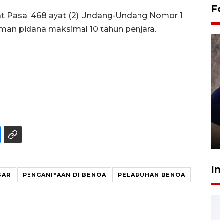
F
rat Pasal 468 ayat (2) Undang-Undang Nomor 1
an pidana maksimal 10 tahun penjara.
Sidang putusan terdakwa
pembunuhan Brigadir Nurhadi
10 March 2026 12:55 WIB
I
SAR
PENGANIYAAN DI BENOA
PELABUHAN BENOA