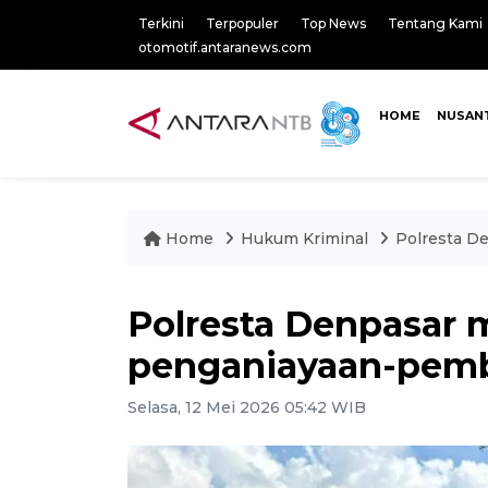
Terkini
Terpopuler
Top News
Tentang Kami
otomotif.antaranews.com
HOME
NUSAN
Home
Hukum Kriminal
Polresta D
Polresta Denpasar 
penganiayaan-pem
Selasa, 12 Mei 2026 05:42 WIB