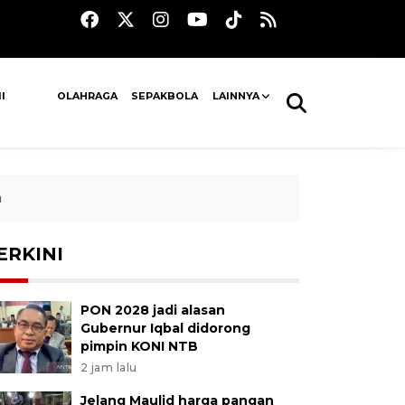
I
OLAHRAGA
SEPAKBOLA
LAINNYA
a
ERKINI
PON 2028 jadi alasan
Gubernur Iqbal didorong
pimpin KONI NTB
2 jam lalu
Jelang Maulid harga pangan