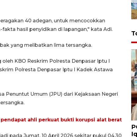
peragakan 40 adegan, untuk mencocokkan
akta hasil penyidikan di lapangan," kata Adi.
T
abak yang melibatkan lima tersangka.
g oleh KBO Reskrim Polresta Denpasar Iptu I
skrim Polresta Denpasar Iptu I Kadek Astawa
ksa Penuntut Umum (JPU) dari Kejaksaan Negeri
ersangka.
endapat ahli perkuat bukti korupsi alat berat
P
I
adi pada Jumat, 10 April 2026 sekitar pukul 04.30