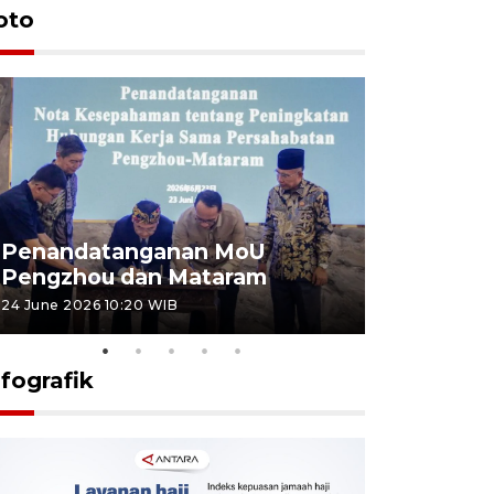
oto
Penandatanganan MoU
Penanda
Pengzhou dan Mataram
Pengzhou
24 June 2026 10:20 WIB
23 June 2026 
nfografik