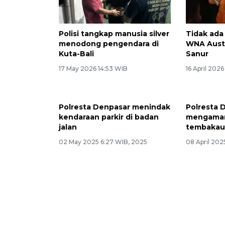
Polisi tangkap manusia silver
Tidak ada
menodong pengendara di
WNA Austr
Kuta-Bali
Sanur
17 May 2026 14:53 WIB
16 April 202
Polresta Denpasar menindak
Polresta 
kendaraan parkir di badan
mengaman
jalan
tembakau 
02 May 2025 6:27 WIB, 2025
08 April 202