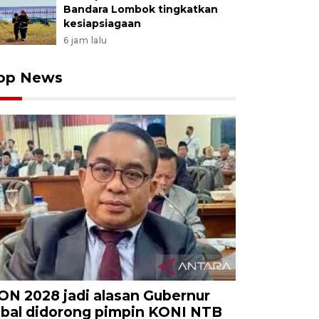
Bandara Lombok tingkatkan
kesiapsiagaan
6 jam lalu
op News
ON 2028 jadi alasan Gubernur
qbal didorong pimpin KONI NTB