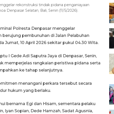
nggelar rekonstruksi tindak pidana penganiayaan
Denpasar Selatan, Bali, Senin (11/5/2026).
iminal Polresta Denpasar menggelar
an berujung pembunuhan di Jalan Pelabuhan
 Jumat, 10 April 2026 sekitar pukul 04.30 Wita.
tu I Gede Adi Saputra Jaya di Denpasar, Senin,
k memperjelas rangkaian peristiwa pidana serta
mpahkan ke tahap selanjutnya.
omitmen menangani perkara tersebut secara
sedur hukum yang berlaku.
ahui bernama Egi dan Hisam, sementara pelaku
din, Iyan Sopian, Dede Hamzah, Sadat Agusnia,