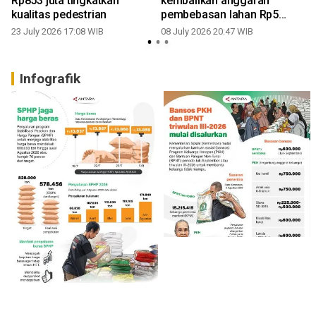
Rp853 juta tingkatkan
kembalikan anggaran
kualitas pedestrian
pembebasan lahan Rp5
miliar
23 July 2026 17:08 WIB
08 July 2026 20:47 WIB
Infografik