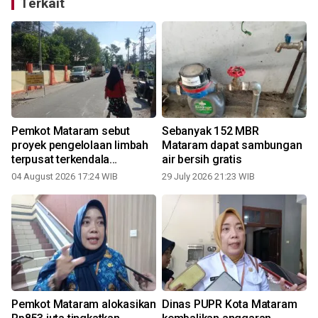
Terkait
Pemkot Mataram sebut
Sebanyak 152 MBR
proyek pengelolaan limbah
Mataram dapat sambungan
terpusat terkendala
air bersih gratis
kompensasi warga
04 August 2026 17:24 WIB
29 July 2026 21:23 WIB
Pemkot Mataram alokasikan
Dinas PUPR Kota Mataram