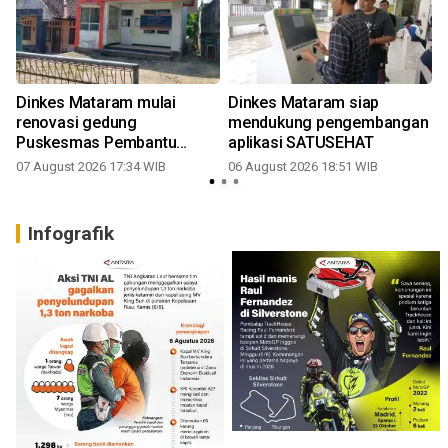
Dinkes Mataram mulai
Dinkes Mataram siap
renovasi gedung
mendukung pengembangan
Puskesmas Pembantu
aplikasi SATUSEHAT
Monjok
07 August 2026 17:34 WIB
06 August 2026 18:51 WIB
3
Infografik