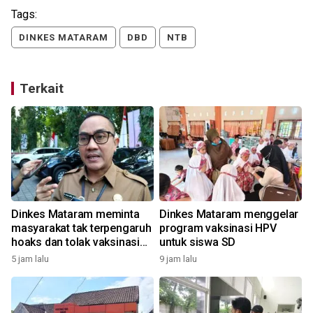
Tags:
DINKES MATARAM
DBD
NTB
Terkait
Dinkes Mataram meminta
Dinkes Mataram menggelar
masyarakat tak terpengaruh
program vaksinasi HPV
hoaks dan tolak vaksinasi
untuk siswa SD
HPV
5 jam lalu
9 jam lalu
3