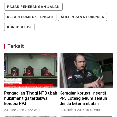
PAJAK PENERANGAN JALAN
KEJARI LOMBOK TENGAH
AHLI PIDANA FORENSIK
KORUPSI PPJ
Terkait
Pengadilan Tinggi NTB ubah
Kerugian korupsi insentif
a
hukuman tiga terdakwa
PPJ Loteng belum sentuh
korupsi PPJ
denda keterlambatan
23 June 2026 20:52 WIB
29 October 2025 16:49 WIB