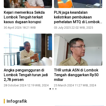
Kejari memeriksa Sekda
PLN jaga keandalan
Lombok Tengah terkait
kelistrikan pembukaan
kasus dugaan korupsi
perhelatan MTQ di Lombok
Tengah
30 April 2026 18:21 WIB
03 July 2025 22:02 WIB, 2025
0
h
Angka pengangguran di
THR untuk ASN di Lombok
Lombok Tengah turun jadi
Tengah dianggarkan Rp50
2,78 persen
miliar
28 October 2024 12:19 WIB, 2024
25 March 2024 11:27 WIB, 2024
Infografik