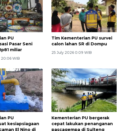
ian PU
Tim Kementerian PU survei
sasi Pasar Seni
calon lahan SR di Dompu
p81 miliar
25 July 2026 0:09 WIB
6 20:06 WIB
ian PU
Kementerian PU bergerak
at kesiapsiagaan
cepat lakukan penanganan
caman El Nino di
pascagempa di Sulteng