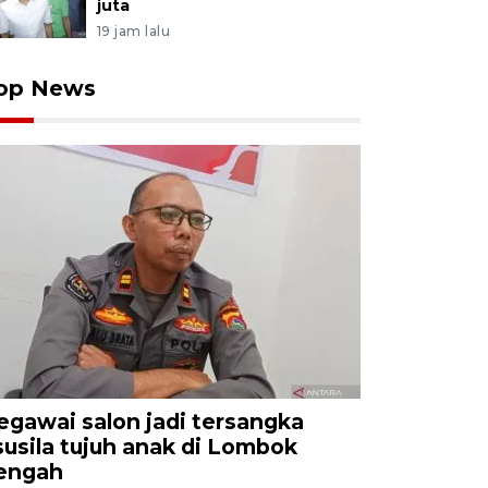
juta
19 jam lalu
op News
egawai salon jadi tersangka
susila tujuh anak di Lombok
engah