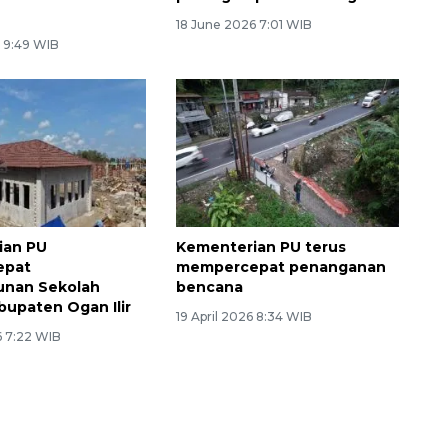
18 June 2026 7:01 WIB
6 9:49 WIB
Sinyal positif perekonomian
Indonesia
ian PU
Kementerian PU terus
epat
mempercepat penanganan
nan Sekolah
bencana
bupaten Ogan Ilir
19 April 2026 8:34 WIB
 7:22 WIB