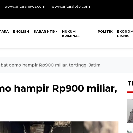
www.antaranews.com
www.antarafoto.com
TARA
ENGLISH
KABAR NTB
HUKUM
POLITIK
EKONOM
KRIMINAL
BISNIS
ibat demo hampir Rp900 miliar, tertinggi Jatim
T
mo hampir Rp900 miliar,