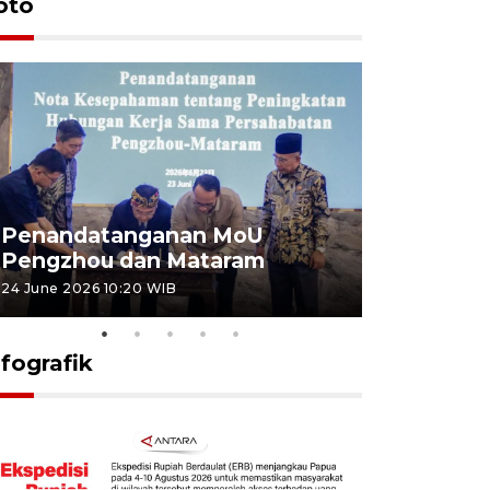
oto
Penandatanganan MoU
Penanda
Pengzhou dan Mataram
Pengzhou
24 June 2026 10:20 WIB
23 June 2026 
nfografik