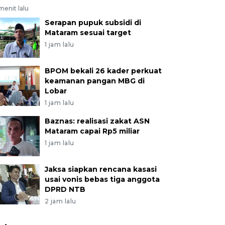
menit lalu
Serapan pupuk subsidi di
Mataram sesuai target
1 jam lalu
BPOM bekali 26 kader perkuat
keamanan pangan MBG di
Lobar
1 jam lalu
Baznas: realisasi zakat ASN
Mataram capai Rp5 miliar
1 jam lalu
Jaksa siapkan rencana kasasi
usai vonis bebas tiga anggota
DPRD NTB
2 jam lalu