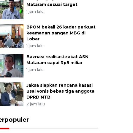
Mataram sesuai target
1 jam lalu
BPOM bekali 26 kader perkuat
keamanan pangan MBG di
Lobar
1 jam lalu
Baznas: realisasi zakat ASN
Mataram capai Rp5 miliar
1 jam lalu
Jaksa siapkan rencana kasasi
usai vonis bebas tiga anggota
DPRD NTB
2 jam lalu
erpopuler