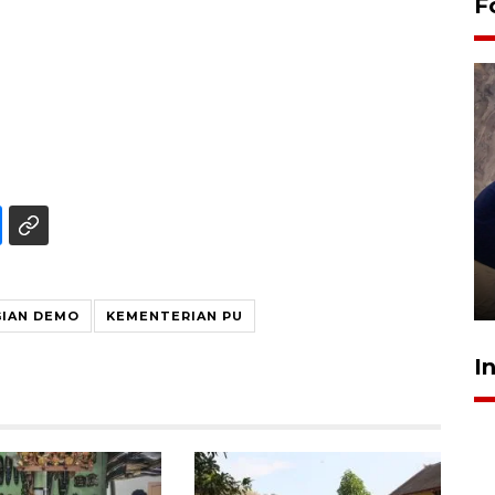
F
Sidang putusan terdakwa
pembunuhan Brigadir Nurhadi
10 March 2026 12:55 WIB
IAN DEMO
KEMENTERIAN PU
I