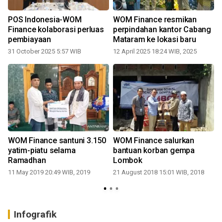
POS Indonesia-WOM
WOM Finance resmikan
Finance kolaborasi perluas
perpindahan kantor Cabang
pembiayaan
Mataram ke lokasi baru
31 October 2025 5:57 WIB
12 April 2025 18:24 WIB, 2025
WOM Finance santuni 3.150
WOM Finance salurkan
yatim-piatu selama
bantuan korban gempa
Ramadhan
Lombok
11 May 2019 20:49 WIB, 2019
21 August 2018 15:01 WIB, 2018
4
Infografik