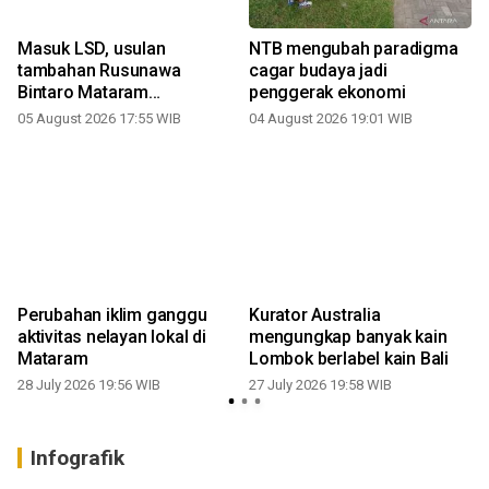
Masuk LSD, usulan
NTB mengubah paradigma
tambahan Rusunawa
cagar budaya jadi
Bintaro Mataram
penggerak ekonomi
ditangguhkan
05 August 2026 17:55 WIB
04 August 2026 19:01 WIB
Perubahan iklim ganggu
Kurator Australia
aktivitas nelayan lokal di
mengungkap banyak kain
Mataram
Lombok berlabel kain Bali
28 July 2026 19:56 WIB
27 July 2026 19:58 WIB
Infografik