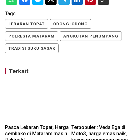
Tags:
LEBARAN TOPAT
ODONG-ODONG
POLRESTA MATARAM
ANGKUTAN PENUMPANG
TRADISI SUKU SASAK
Terkait
Pasca Lebaran Topat, Harga
Terpopuler : Veda Ega di
L
sembako di Mataram masih
Moto3, harga emas naik,
fluktuatif
kasus pencemaran nama