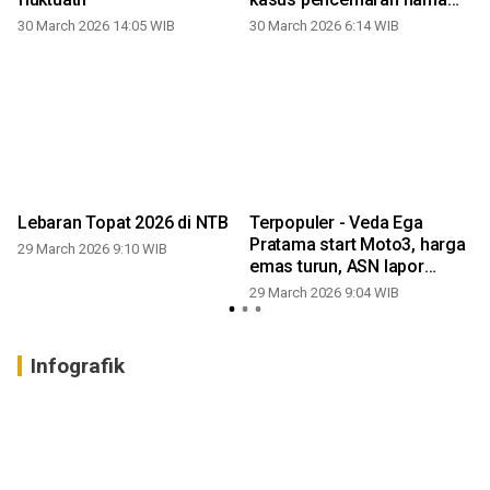
baik Bupati Dompu diselidiki,
30 March 2026 14:05 WIB
30 March 2026 6:14 WIB
hingga Lebaran Topat
a
Lebaran Topat 2026 di NTB
Terpopuler - Veda Ega
Pratama start Moto3, harga
29 March 2026 9:10 WIB
emas turun, ASN lapor
pajak, anak dibatasi gawai
29 March 2026 9:04 WIB
hingga, Lebaran Topat
Infografik