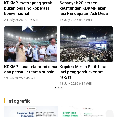
KDKMP motor penggerak
Sebanyak 20 persen
bukan pesaing koperasi
keuntungan KDKMP akan
konvensional
jadi Pendapatan Asli Desa
24 July 2026 20:19 WIB
16 July 2026 8:07 WIB
0
KDKMP pusat ekonomi desa
Kopdes Merah Putih bisa
dan penyalur utama subsidi
jadi penggerak ekonomi
rakyat
13 July 2026 6:46 WIB
13 July 2026 6:34 WIB
Infografik