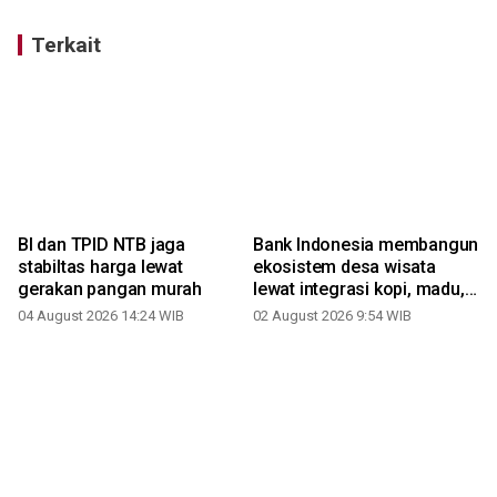
Terkait
BI dan TPID NTB jaga
Bank Indonesia membangun
stabiltas harga lewat
ekosistem desa wisata
gerakan pangan murah
lewat integrasi kopi, madu,
pokdarwis
04 August 2026 14:24 WIB
02 August 2026 9:54 WIB
2