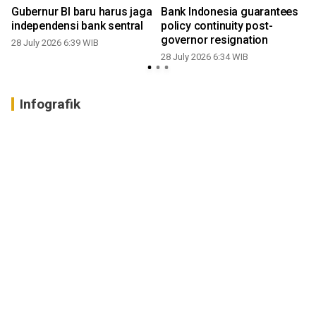
Gubernur BI baru harus jaga
Bank Indonesia guarantees
independensi bank sentral
policy continuity post-
governor resignation
28 July 2026 6:39 WIB
28 July 2026 6:34 WIB
2
Infografik