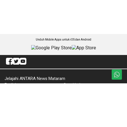
Unduh Mobile Apps untuk iOS dan Android
Jelajahi ANTARA News Mataram
English
Sepakbola
Kabar NTB
Tajuk
Hukum Kriminal
Ruang Ramadhan
Politik
Telaah
Ekonomi Bisnis
Otomotif
Olahraga
Tekno