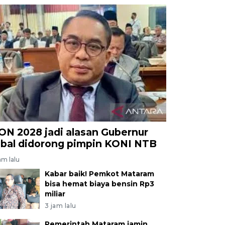
ON 2028 jadi alasan Gubernur
qbal didorong pimpin KONI NTB
am lalu
Kabar baik! Pemkot Mataram
bisa hemat biaya bensin Rp3
miliar
3 jam lalu
Pemerintah Mataram jamin