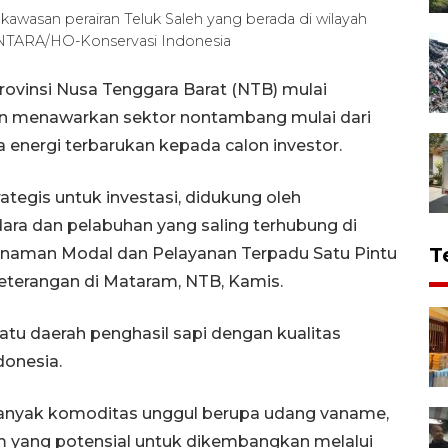
awasan perairan Teluk Saleh yang berada di wilayah
ANTARA/HO-Konservasi Indonesia
ovinsi Nusa Tenggara Barat (NTB) mulai
gan menawarkan sektor nontambang mulai dari
a energi terbarukan kepada calon investor.
tegis untuk investasi, didukung oleh
dara dan pelabuhan yang saling terhubung di
T
nanaman Modal dan Pelayanan Terpadu Satu Pintu
terangan di Mataram, NTB, Kamis.
tu daerah penghasil sapi dengan kualitas
donesia.
banyak komoditas unggul berupa udang vaname,
am yang potensial untuk dikembangkan melalui