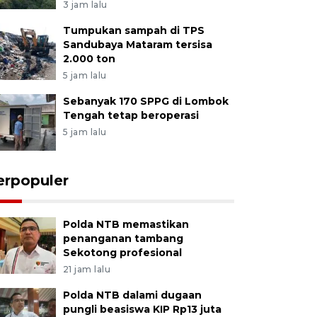
3 jam lalu
Tumpukan sampah di TPS
Sandubaya Mataram tersisa
2.000 ton
5 jam lalu
Sebanyak 170 SPPG di Lombok
Tengah tetap beroperasi
5 jam lalu
erpopuler
Polda NTB memastikan
penanganan tambang
Sekotong profesional
21 jam lalu
Polda NTB dalami dugaan
pungli beasiswa KIP Rp13 juta