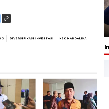
Sidang putusan terdakwa
pembunuhan Brigadir Nurhadi
10 March 2026 12:55 WIB
NG
DIVERSIFIKASI INVESTASI
KEK MANDALIKA
I