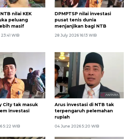
TB nilai KEK
DPMPTSP nilai investasi
uka peluang
pusat tenis dunia
lebih masif
menjanjikan bagi NTB
 23:41 WIB
28 July 2026 16:13 WIB
y City tak masuk
Arus investasi di NTB tak
tem investasi
terpengaruh pelemahan
160 ribu sambungan baru
rupiah
jaringan gas 2026
6 5:22 WIB
04 June 2026 5:20 WIB