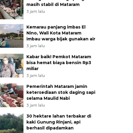
masih stabil di Mataram
3 jam lalu
Kemarau panjang imbas El
Nino, Wali Kota Mataram
imbau warga bijak gunakan air
3 jam lalu
Kabar baik! Pemkot Mataram
bisa hemat biaya bensin Rp3
miliar
3 jam lalu
Pemerintah Mataram jamin
ketersediaan stok daging sapi
selama Maulid Nabi
3 jam lalu
30 hektare lahan terbakar di
kaki Gunung Rinjani, api
berhasil dipadamkan