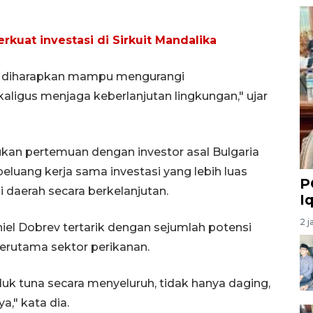
rkuat investasi di Sirkuit Mandalika
n diharapkan mampu mengurangi
kaligus menjaga keberlanjutan lingkungan," ujar
an pertemuan dengan investor asal Bulgaria
uang kerja sama investasi yang lebih luas
P
aerah secara berkelanjutan.
I
2 j
aniel Dobrev tertarik dengan sejumlah potensi
terutama sektor perikanan.
k tuna secara menyeluruh, tidak hanya daging,
a," kata dia.