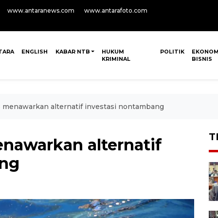
www.antaranews.com
www.antarafoto.com
TARA
ENGLISH
KABAR NTB
HUKUM
POLITIK
EKONOM
KRIMINAL
BISNIS
menawarkan alternatif investasi nontambang
T
nawarkan alternatif
ang