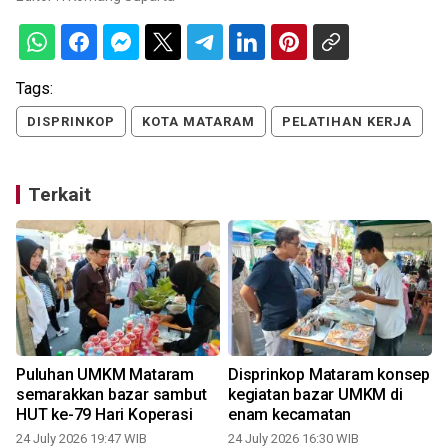
Tags:
DISPRINKOP
KOTA MATARAM
PELATIHAN KERJA
Terkait
i
Puluhan UMKM Mataram
Disprinkop Mataram konsep
semarakkan bazar sambut
kegiatan bazar UMKM di
HUT ke-79 Hari Koperasi
enam kecamatan
24 July 2026 19:47 WIB
24 July 2026 16:30 WIB
0