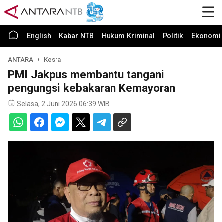
English
Kabar NTB
Hukum Kriminal
Politik
Ekonomi 
ANTARA
Kesra
PMI Jakpus membantu tangani
pengungsi kebakaran Kemayoran
Selasa, 2 Juni 2026 06:39 WIB