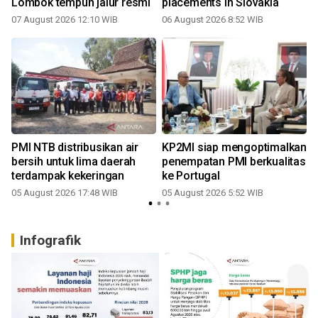
Lombok tempuh jalur resmi
placements in Slovakia
07 August 2026 12:10 WIB
06 August 2026 8:52 WIB
PMI NTB distribusikan air
KP2MI siap mengoptimalkan
a
bersih untuk lima daerah
penempatan PMI berkualitas
terdampak kekeringan
ke Portugal
05 August 2026 17:48 WIB
05 August 2026 5:52 WIB
3
Infografik