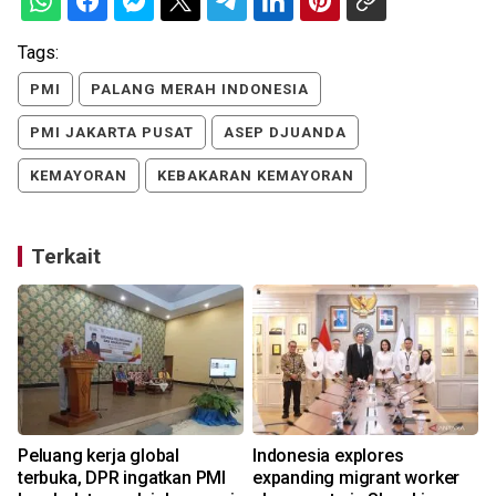
Tags:
PMI
PALANG MERAH INDONESIA
PMI JAKARTA PUSAT
ASEP DJUANDA
KEMAYORAN
KEBAKARAN KEMAYORAN
Terkait
Peluang kerja global
Indonesia explores
terbuka, DPR ingatkan PMI
expanding migrant worker