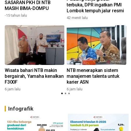
SASARAN PKH DI NTB
terbuka, DPR ingatkan PMI
MASIH BIMA-DOMPU
Lombok tempuh jalur resmi
-15 tahun lalu
42 menit lalu
6
Wisata bahari NTB makin
NTB menerapkan sistem
bergairah, Yamaha kenalkan
manajemen talenta untuk
F300F
karier ASN
6 jam lalu
6 jam lalu
1
Infografik