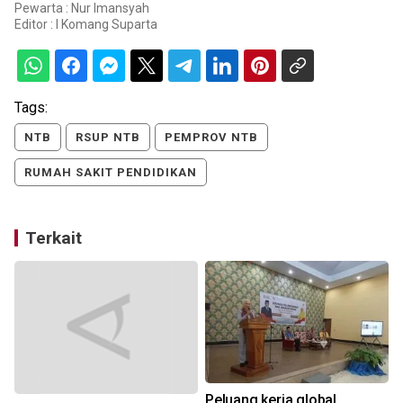
Pewarta : Nur Imansyah
Editor :
I Komang Suparta
Tags:
NTB
RSUP NTB
PEMPROV NTB
RUMAH SAKIT PENDIDIKAN
Terkait
Peluang kerja global