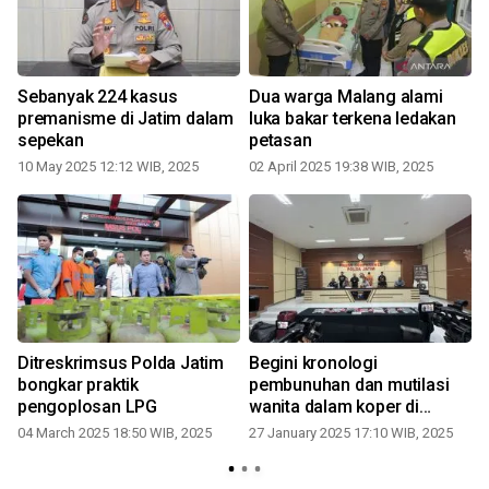
Sebanyak 224 kasus
Dua warga Malang alami
premanisme di Jatim dalam
luka bakar terkena ledakan
sepekan
petasan
10 May 2025 12:12 WIB, 2025
02 April 2025 19:38 WIB, 2025
Ditreskrimsus Polda Jatim
Begini kronologi
bongkar praktik
pembunuhan dan mutilasi
pengoplosan LPG
wanita dalam koper di
Ngawi
04 March 2025 18:50 WIB, 2025
27 January 2025 17:10 WIB, 2025