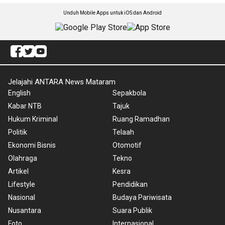
Unduh Mobile Apps untuk iOS dan Android
Jelajahi ANTARA News Mataram
English
Sepakbola
Kabar NTB
Tajuk
Hukum Kriminal
Ruang Ramadhan
Politik
Telaah
Ekonomi Bisnis
Otomotif
Olahraga
Tekno
Artikel
Kesra
Lifestyle
Pendidikan
Nasional
Budaya Pariwisata
Nusantara
Suara Publik
Foto
Internasional