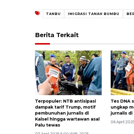
TANBU
IMIGRASI TANAH BUMBU
BER
Berita Terkait
Terpopuler: NTB antisipasi
Tes DNA 
dampak tarif Trump, motif
ungkap m
pembunuhan jurnalis di
jurnalis di
Kalsel hingga wartawan asal
06 April 202
Palu tewas
07 April 2025 5:00 WIB, 2025