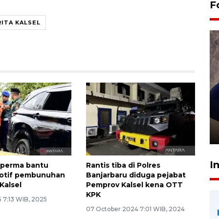
F
ITA KALSEL
Sidang putusan terdakwa
pembunuhan Brigadir Nurhadi
10 March 2026 12:55 WIB
I
sperma bantu
Rantis tiba di Polres
otif pembunuhan
Banjarbaru diduga pejabat
 Kalsel
Pemprov Kalsel kena OTT
KPK
5 7:13 WIB, 2025
07 October 2024 7:01 WIB, 2024