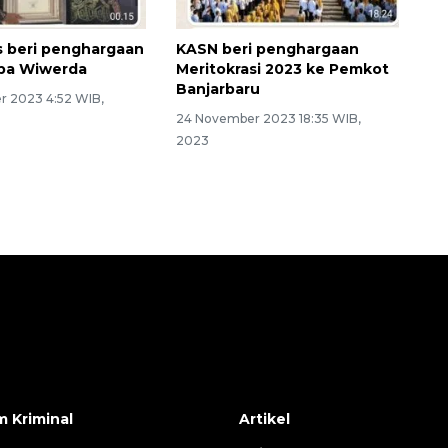
 beri penghargaan
KASN beri penghargaan
Memberantas kejahatan
aba Wiwerda
Meritokrasi 2023 ke Pemkot
Banjarbaru
jalanan Jakarta
 2023 4:52 WIB,
24 November 2023 18:35 WIB,
2023
 Kriminal
Artikel