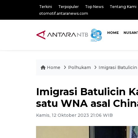
Terkini
Terpopuler
Top News
Tentang Kami
otomotif.antaranews.com
HOME
NUSAN
Home
Polhukam
Imigrasi Batulic
Imigrasi Batulicin
satu WNA asal Chi
Kamis, 12 Oktober 2023 21:06 WIB