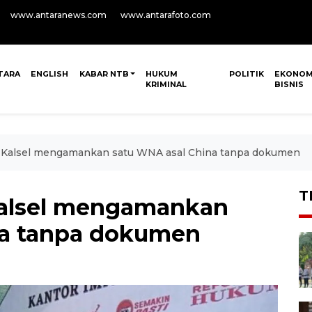
www.antaranews.com
www.antarafoto.com
TARA
ENGLISH
KABAR NTB
HUKUM
POLITIK
EKONOM
KRIMINAL
BISNIS
in Kalsel mengamankan satu WNA asal China tanpa dokumen
T
 Kalsel mengamankan
na tanpa dokumen