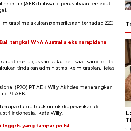
alimantan (AEK) bahwa di perusahaan tersebut
ai.
s Imigrasi melakukan pemeriksaan terhadap ZZJ
T
 Bali tangkal WNA Australia eks narapidana
ak dapat menunjukkan dokumen saat kami minta
kukan tindakan administrasi keimigrasian," jelas
sional (PJO) PT AEK Willy Akhdes menerangkan
ri PT AEK.
berupa dump truck untuk dioperasikan di
L
tri Indonesia," kata Willy.
T
 Inggris yang tampar polisi
7 j