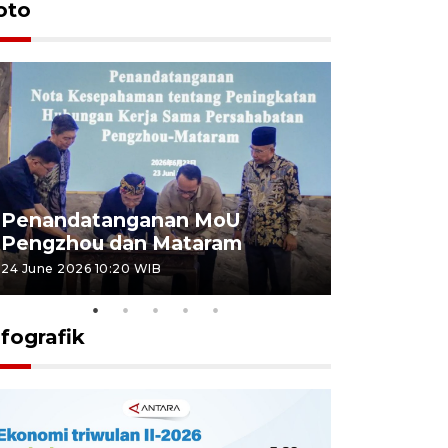
oto
Penandatanganan MoU
Penanda
Pengzhou dan Mataram
Pengzhou
24 June 2026 10:20 WIB
23 June 2026 
nfografik