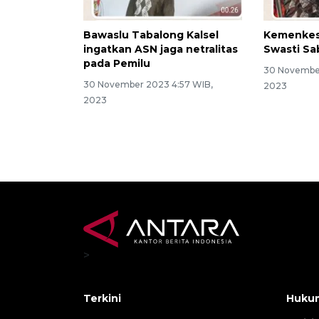
Bawaslu Tabalong Kalsel
Kemenkes
ingatkan ASN jaga netralitas
Swasti S
pada Pemilu
30 November
30 November 2023 4:57 WIB,
2023
2023
>
Terkini
Hukum