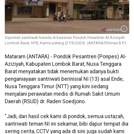
Sejumlah santriwati berada di kawasan Pondok Pesantren Al-Aziziyah
Lombok Barat, NTB, Kamis petang (27/6/2024). (ANTARA/Dhimas B.P.)
Mataram (ANTARA) - Pondok Pesantren (Ponpes) Al-
Aziziyah, Kabupaten Lombok Barat, Nusa Tenggara
Barat menyatakan tidak menemukan adanya bukti
penganiayaan santriwati berinisial NI (13) asal Ende,
Nusa Tenggara Timur (NTT) yang kini sedang
menjalani perawatan medis di Rumah Sakit Umum
Daerah (RSUD) dr. Raden Soedjono.
"Jadi, dari hasil cek kami di pondok, semua ustazah,
santriwati teman NI ini sekamar, bibi dapur tempat dia
sering cerita, CCTV yang ada di sini juga sudah kami