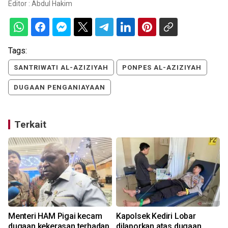
Editor :
Abdul Hakim
Tags:
SANTRIWATI AL-AZIZIYAH
PONPES AL-AZIZIYAH
DUGAAN PENGANIAYAAN
Terkait
Menteri HAM Pigai kecam
Kapolsek Kediri Lobar
dugaan kekerasan terhadap
dilaporkan atas dugaan