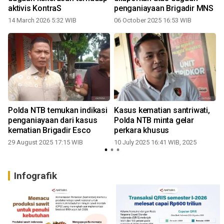
-
aktivis KontraS
penganiayaan Brigadir MNS
14 March 2026 5:32 WIB
06 October 2025 16:53 WIB
Polda NTB temukan indikasi
Kasus kematian santriwati,
e
penganiayaan dari kasus
Polda NTB minta gelar
kematian Brigadir Esco
perkara khusus
29 August 2025 17:15 WIB
10 July 2025 16:41 WIB, 2025
3
Infografik