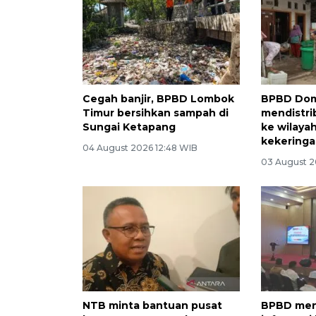
Cegah banjir, BPBD Lombok
BPBD Do
Timur bersihkan sampah di
mendistrib
Sungai Ketapang
ke wilaya
kekering
04 August 2026 12:48 WIB
03 August 2
NTB minta bantuan pusat
BPBD meng