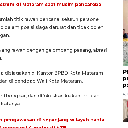
kstrem di Mataram saat musim pancaroba
lah titik rawan bencana, seluruh personel
 dalam posisi siaga darurat dan tidak boleh
gan.
 yang rawan dengan gelombang pasang, abrasi
.
P
ap disiagakan di Kantor BPBD Kota Mataram
p
an dan di pendopo Wali Kota Mataram.
p
4 j
mi bongkar, dan difokuskan ke kantor lurah
" katanya.
n pengawasan di sepanjang wilayah pantai
 mencapai 4 meter di NTB