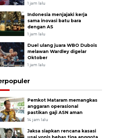
1 jam lalu
Indonesia menjajaki kerja
sama inovasi batu bara
dengan AS
1 jam lalu
Duel ulang juara WBO Dubois
melawan Wardley digelar
Oktober
1 jam lalu
erpopuler
Pemkot Mataram memangkas
anggaran operasional
pastikan gaji ASN aman
14 jam lalu
Jaksa siapkan rencana kasasi
usai vonis bebas tiga anggota