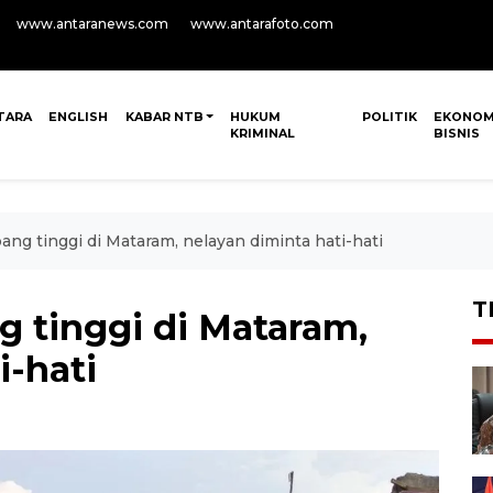
www.antaranews.com
www.antarafoto.com
TARA
ENGLISH
KABAR NTB
HUKUM
POLITIK
EKONOM
KRIMINAL
BISNIS
g tinggi di Mataram, nelayan diminta hati-hati
T
 tinggi di Mataram,
i-hati