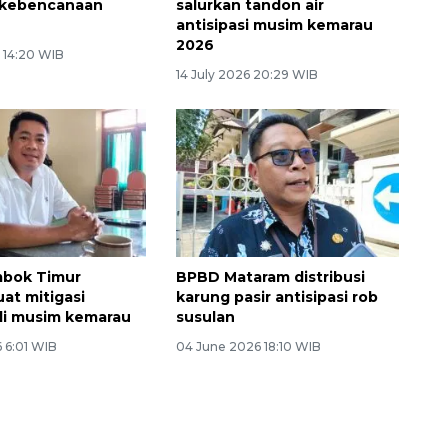
 kebencanaan
salurkan tandon air
B
antisipasi musim kemarau
2026
 14:20 WIB
14 July 2026 20:29 WIB
bok Timur
BPBD Mataram distribusi
t mitigasi
karung pasir antisipasi rob
di musim kemarau
susulan
 6:01 WIB
04 June 2026 18:10 WIB
Vaksin HPV untuk siswa laki-
laki