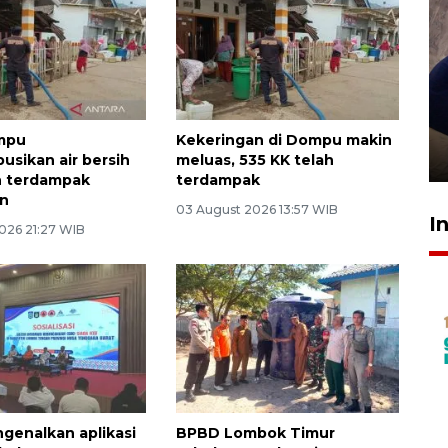
Sidang putusan terdakwa
pembunuhan Brigadir Nurhadi
mpu
Kekeringan di Dompu makin
10 March 2026 12:55 WIB
usikan air bersih
meluas, 535 KK telah
h terdampak
terdampak
an
03 August 2026 13:57 WIB
I
026 21:27 WIB
enalkan aplikasi
BPBD Lombok Timur