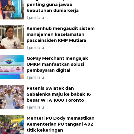
penting guna jawab
kebutuhan dunia kerja
1 jam lalu
Kemenhub mengaudit sistem
manajemen keselamatan
pascainsiden KMP Mutiara
1 jam lalu
GoPay Merchant mengajak
UMKM manfaatkan solusi
pembayaran digital
1 jam lalu
Petenis Swiatek dan
Sabalenka maju ke babak 16
besar WTA 1000 Toronto
1 jam lalu
Menteri PU Dody memastikan
Kementerian PU tangani 492
titik kekeringan