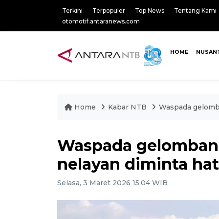
Terkini
Terpopuler
Top News
Tentang Kami
otomotif.antaranews.com
HOME
NUSAN
Home
Kabar NTB
Waspada gelomban
Waspada gelombang
nelayan diminta hat
Selasa, 3 Maret 2026 15:04 WIB