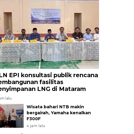
LN EPI konsultasi publik rencana
embangunan fasilitas
enyimpanan LNG di Mataram
am lalu
Wisata bahari NTB makin
bergairah, Yamaha kenalkan
F300F
4 jam lalu