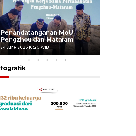
Penandatanganan MoU
Penanda
Pengzhou dan Mataram
Pengzhou
24 June 2026 10:20 WIB
23 June 2026 
nfografik