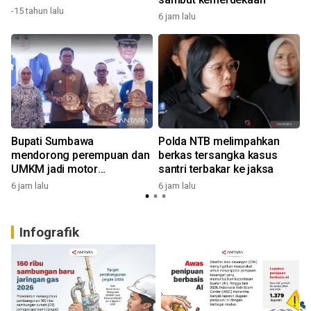
-15 tahun lalu
6 jam lalu
6
Bupati Sumbawa
Polda NTB melimpahkan
mendorong perempuan dan
berkas tersangka kasus
UMKM jadi motor
santri terbakar ke jaksa
penggerak ekonomi
6 jam lalu
6 jam lalu
7
Infografik