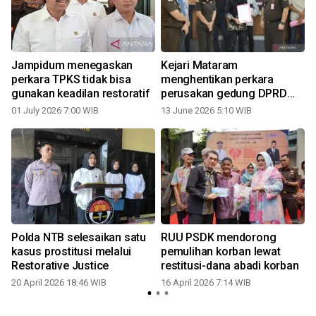
Jampidum menegaskan
Kejari Mataram
perkara TPKS tidak bisa
menghentikan perkara
gunakan keadilan restoratif
perusakan gedung DPRD
NTB melalui RJ
01 July 2026 7:00 WIB
13 June 2026 5:10 WIB
Polda NTB selesaikan satu
RUU PSDK mendorong
kasus prostitusi melalui
pemulihan korban lewat
Restorative Justice
restitusi-dana abadi korban
4
20 April 2026 18:46 WIB
16 April 2026 7:14 WIB