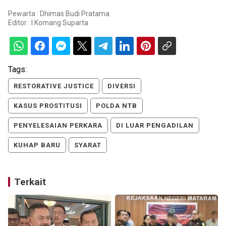
Pewarta : Dhimas Budi Pratama
Editor :
I Komang Suparta
Tags:
RESTORATIVE JUSTICE
DIVERSI
KASUS PROSTITUSI
POLDA NTB
PENYELESAIAN PERKARA
DI LUAR PENGADILAN
KUHAP BARU
SYARAT
Terkait