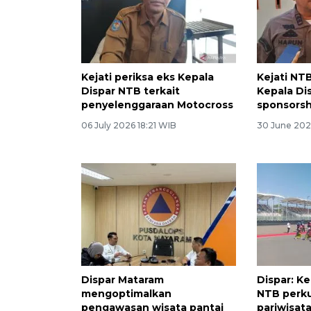
Kejati periksa eks Kepala
Kejati NT
Dispar NTB terkait
Kepala Di
penyelenggaraan Motocross
sponsors
06 July 2026 18:21 WIB
30 June 202
Dispar Mataram
Dispar: K
mengoptimalkan
NTB perk
pengawasan wisata pantai
pariwisat