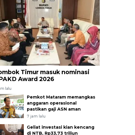
ombok Timur masuk nominasi
PAKD Award 2026
am lalu
Pemkot Mataram memangkas
anggaran operasional
pastikan gaji ASN aman
7 jam lalu
Geliat investasi kian kencang
di NTB, Rp33,73 triliun