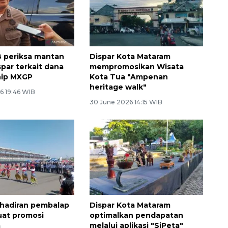
B periksa mantan
Dispar Kota Mataram
spar terkait dana
mempromosikan Wisata
hip MXGP
Kota Tua "Ampenan
heritage walk"
6 19:46 WIB
30 June 2026 14:15 WIB
Memberantas kejahatan
jalanan Jakarta
ehadiran pembalap
Dispar Kota Mataram
uat promosi
optimalkan pendapatan
a
melalui aplikasi "SiPeta"