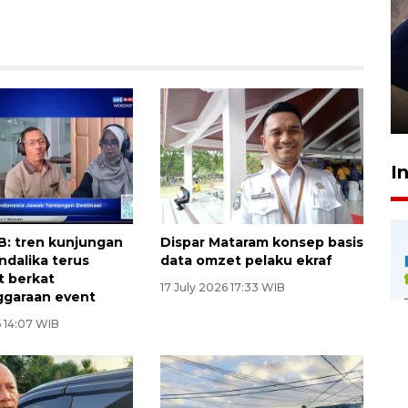
Sidang putusan terdakwa
pembunuhan Brigadir Nurhadi
10 March 2026 12:55 WIB
I
B: tren kunjungan
Dispar Mataram konsep basis
ndalika terus
data omzet pelaku ekraf
 berkat
17 July 2026 17:33 WIB
ggaraan event
6 14:07 WIB