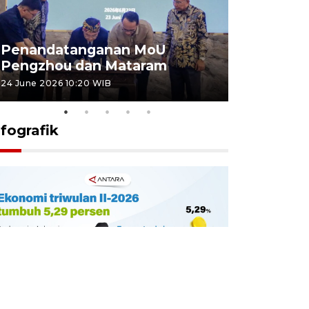
Penandatanganan MoU
Penanda
Pengzhou dan Mataram
Pengzhou
24 June 2026 10:20 WIB
23 June 2026 
nfografik