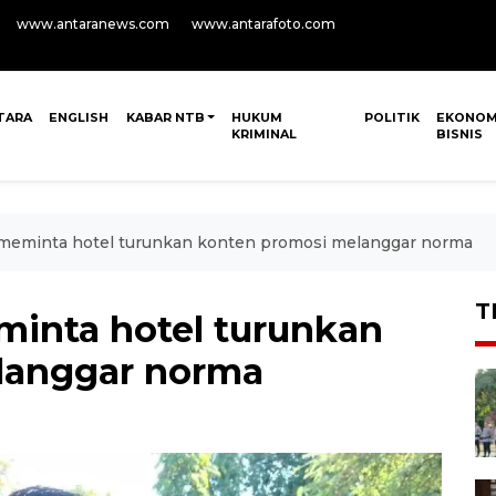
www.antaranews.com
www.antarafoto.com
TARA
ENGLISH
KABAR NTB
HUKUM
POLITIK
EKONOM
KRIMINAL
BISNIS
meminta hotel turunkan konten promosi melanggar norma
T
inta hotel turunkan
langgar norma