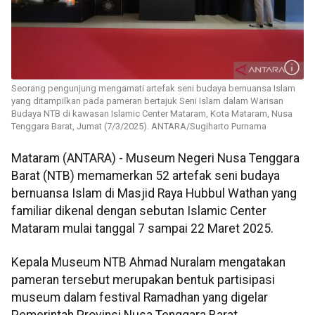
Seorang pengunjung mengamati artefak seni budaya bernuansa Islam
yang ditampilkan pada pameran bertajuk Seni Islam dalam Warisan
Budaya NTB di kawasan Islamic Center Mataram, Kota Mataram, Nusa
Tenggara Barat, Jumat (7/3/2025). ANTARA/Sugiharto Purnama
Mataram (ANTARA) - Museum Negeri Nusa Tenggara
Barat (NTB) memamerkan 52 artefak seni budaya
bernuansa Islam di Masjid Raya Hubbul Wathan yang
familiar dikenal dengan sebutan Islamic Center
Mataram mulai tanggal 7 sampai 22 Maret 2025.
Kepala Museum NTB Ahmad Nuralam mengatakan
pameran tersebut merupakan bentuk partisipasi
museum dalam festival Ramadhan yang digelar
Pemerintah Provinsi Nusa Tenggara Barat.