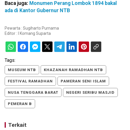
Baca juga:
Monumen Perang Lombok 1894 bakal
ada di Kantor Gubernur NTB
Pewarta : Sugiharto Purnama
Editor :
I Komang Suparta
Tags:
MUSEUM NTB
KHAZANAH RAMADHAN NTB
FESTIVAL RAMADHAN
PAMERAN SENI ISLAM
NUSA TENGGARA BARAT
NEGERI SERIBU MASJID
PEMERAN B
Terkait