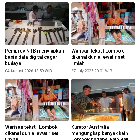
Pemprov NTB menyiapkan
Warisan tekstil Lombok
basis data digital cagar
dikenal dunia lewat riset
budaya
ilmiah
04 August 2026 18:59 WIB
27 July 2026 20:01 WIB
2
Warisan tekstil Lombok
Kurator Australia
dikenal dunia lewat riset
mengungkap banyak kain
ilmiah
Lombok berlabel kain Bali